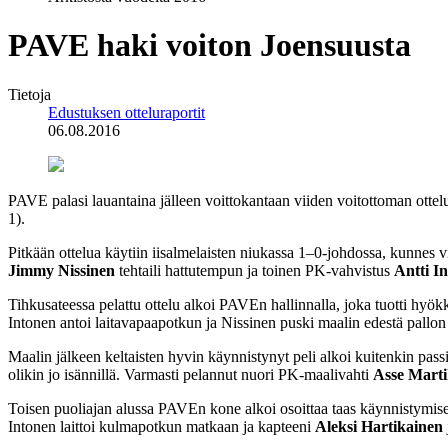
PAVE haki voiton Joensuusta
Tietoja
Edustuksen otteluraportit
06.08.2016
PAVE palasi lauantaina jälleen voittokantaan viiden voitottoman ottel
1).
Pitkään ottelua käytiin iisalmelaisten niukassa 1–0-johdossa, kunnes v
Jimmy Nissinen
tehtaili hattutempun ja toinen PK-vahvistus
Antti I
Tihkusateessa pelattu ottelu alkoi PAVEn hallinnalla, joka tuotti hyök
Intonen antoi laitavapaapotkun ja Nissinen puski maalin edestä pallo
Maalin jälkeen keltaisten hyvin käynnistynyt peli alkoi kuitenkin pas
olikin jo isännillä. Varmasti pelannut nuori PK-maalivahti
Asse Marti
Toisen puoliajan alussa PAVEn kone alkoi osoittaa taas käynnistymisen 
Intonen laittoi kulmapotkun matkaan ja kapteeni
Aleksi Hartikainen