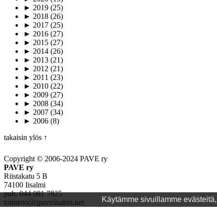
►
2019
(25)
►
2018
(26)
►
2017
(25)
►
2016
(27)
►
2015
(27)
►
2014
(26)
►
2013
(21)
►
2012
(21)
►
2011
(23)
►
2010
(22)
►
2009
(27)
►
2008
(34)
►
2007
(34)
►
2006
(8)
takaisin ylös ↑
Copyright © 2006-2024 PAVE ry
PAVE ry
Riistakatu 5 B
74100 Iisalmi
puh. 044 081 7825
Käytämme sivuillamme evästeitä, j
toimisto(ät)paveiisalmi.net
www.paveiisalmi.net