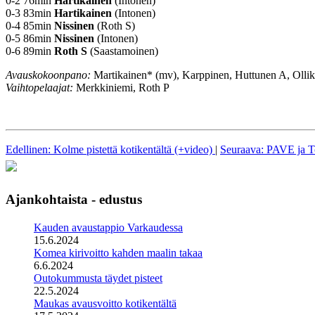
0-2 76min
Hartikainen
(Intonen)
0-3 83min
Hartikainen
(Intonen)
0-4 85min
Nissinen
(Roth S)
0-5 86min
Nissinen
(Intonen)
0-6 89min
Roth S
(Saastamoinen)
Avauskokoonpano:
Martikainen* (mv), Karppinen, Huttunen A, Ollik
Vaihtopelaajat:
Merkkiniemi, Roth P
Edellinen: Kolme pistettä kotikentältä (+video)
|
Seuraava: PAVE ja To
Ajankohtaista - edustus
Kauden avaustappio Varkaudessa
15.6.2024
Komea kirivoitto kahden maalin takaa
6.6.2024
Outokummusta täydet pisteet
22.5.2024
Maukas avausvoitto kotikentältä