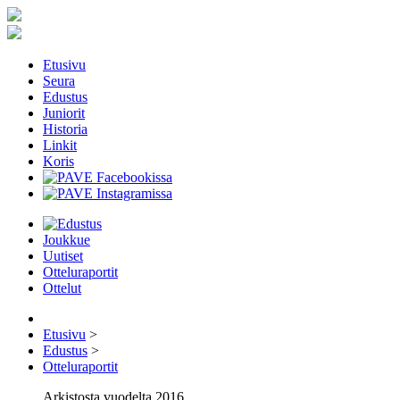
Etusivu
Seura
Edustus
Juniorit
Historia
Linkit
Koris
Joukkue
Uutiset
Otteluraportit
Ottelut
Etusivu
>
Edustus
>
Otteluraportit
Arkistosta vuodelta 2016