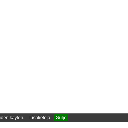
iiden käytön.
Lisätietoja
Sulje