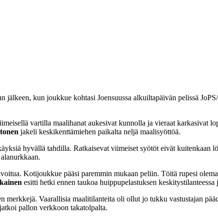
un jälkeen, kun joukkue kohtasi Joensuussa alkuiltapäivän pelissä JoPS/
iimeisellä vartilla maalihanat aukesivat kunnolla ja vieraat karkasivat l
ntonen
jakeli keskikenttämiehen paikalta neljä maalisyöttöä.
käyksiä hyvällä tahdilla. Ratkaisevat viimeiset syötöt eivät kuitenkaan 
n alanurkkaan.
sivoitua. Kotijoukkue pääsi paremmin mukaan peliin. Töitä rupesi olema
kainen
esitti hetki ennen taukoa huippupelastuksen keskitystilanteessa j
merkkejä. Vaarallisia maalitilanteita oli ollut jo tukku vastustajan pää
jatkoi pallon verkkoon takatolpalta.