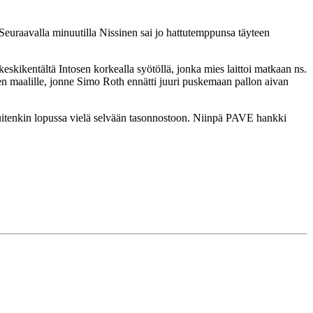
. Seuraavalla minuutilla Nissinen sai jo hattutemppunsa täyteen
skikentältä Intosen korkealla syötöllä, jonka mies laittoi matkaan ns.
en maalille, jonne Simo Roth ennätti juuri puskemaan pallon aivan
kuitenkin lopussa vielä selvään tasonnostoon. Niinpä PAVE hankki