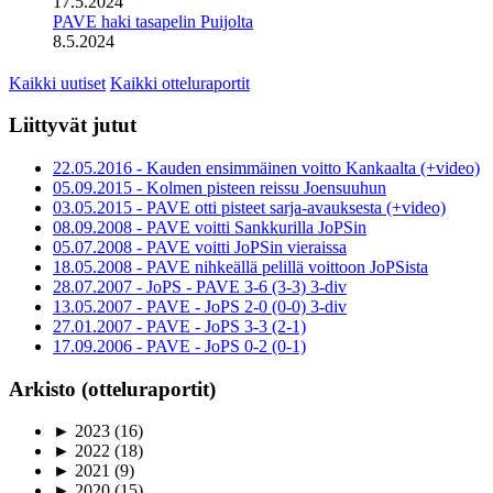
17.5.2024
PAVE haki tasapelin Puijolta
8.5.2024
Kaikki uutiset
Kaikki otteluraportit
Liittyvät jutut
22.05.2016 - Kauden ensimmäinen voitto Kankaalta (+video)
05.09.2015 - Kolmen pisteen reissu Joensuuhun
03.05.2015 - PAVE otti pisteet sarja-avauksesta (+video)
08.09.2008 - PAVE voitti Sankkurilla JoPSin
05.07.2008 - PAVE voitti JoPSin vieraissa
18.05.2008 - PAVE nihkeällä pelillä voittoon JoPSista
28.07.2007 - JoPS - PAVE 3-6 (3-3) 3-div
13.05.2007 - PAVE - JoPS 2-0 (0-0) 3-div
27.01.2007 - PAVE - JoPS 3-3 (2-1)
17.09.2006 - PAVE - JoPS 0-2 (0-1)
Arkisto (otteluraportit)
►
2023
(16)
►
2022
(18)
►
2021
(9)
►
2020
(15)