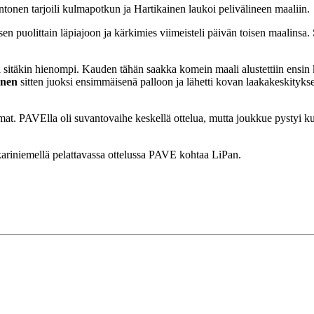
ntonen tarjoili kulmapotkun ja Hartikainen laukoi pelivälineen maaliin.
sen puolittain läpiajoon ja kärkimies viimeisteli päivän toisen maalinsa
 sitäkin hienompi. Kauden tähän saakka komein maali alustettiin ensin ke
inen
sitten juoksi ensimmäisenä palloon ja lähetti kovan laakakeskityks
mat. PAVElla oli suvantovaihe keskellä ottelua, mutta joukkue pystyi 
kariniemellä pelattavassa ottelussa PAVE kohtaa LiPan.