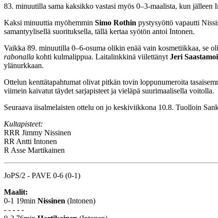
83. minuutilla sama kaksikko vastasi myös 0–3-maalista, kun jälleen I
Kaksi minuuttia myöhemmin
Simo Rothin
pystysyöttö vapautti Nissi
samantyylisellä suorituksella, tällä kertaa syötön antoi Intonen.
Vaikka 89. minuutilla 0–6-osuma olikin enää vain kosmetiikkaa, se oli
rabonalla
kohti kulmalippua. Laitalinkkinä viilettänyt
Jeri Saastamo
ylänurkkaan.
Ottelun kenttätapahtumat olivat pitkän tovin loppunumeroita tasaisem
viimein kaivatut täydet sarjapisteet ja vieläpä suurimaalisella voitolla.
Seuraava iisalmelaisten ottelu on jo keskiviikkona 10.8. Tuolloin San
Kultapisteet:
RRR
Jimmy Nissinen
RR
Antti Intonen
R
Asse Martikainen
JoPS/2 - PAVE 0-6 (0-1)
Maalit:
0-1 19min
Nissinen
(Intonen)
- - - - -