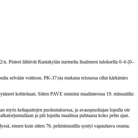
2:n. Pisteet lähtivät Rantakylän nurmelta Iisalmeen tuloksella 0–6 (0–
opulta selvään voittoon. PK-37:sta mukana reissussa ollut kärkimies
löytäneet kohteitaan. Sitten PAVE onnistui maalinteossa 19. minuutilla:
an myös keltapaitojen puolustuksessa, ja avauspuoliajan lopulla ote
alkatorjunnallaan ja piti lopulta maalinsa puhtaana koko pelin ajan.
dyssä, ennen kuin sitten 76. peliminuutilla syntyi vapauttava osuma.