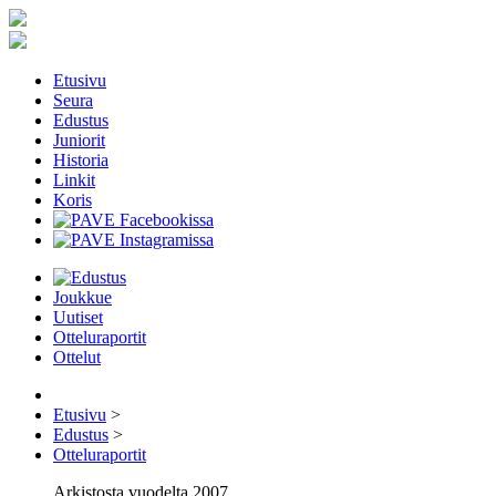
Etusivu
Seura
Edustus
Juniorit
Historia
Linkit
Koris
Joukkue
Uutiset
Otteluraportit
Ottelut
Etusivu
>
Edustus
>
Otteluraportit
Arkistosta vuodelta 2007