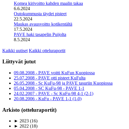
Komea kirivoitto kahden maalin takaa
6.6.2024
Outokummusta täydet pisteet
22.5.2024
Maukas avausvoitto kotikentältä
17.5.2024
PAVE haki tasapelin Puijolta
8.5.2024
Kaikki uutiset
Kaikki otteluraportit
Liittyvät jutut
09.08.2008 - PAVE voitti KuFun Kuopiossa
25.07.2008 - PAVE otti pisteet KuFulta
26.05.2008 - Sc KuFu-98 ja PAVE tasuriin Kuopiossa
05.04.2008 - SC KuFu-98 - PAVE 1-1
24.02.2007 - PAVE - Sc KuFu-98 4-1 (2-1)
20.08.2006 - KuFu - PAVE 1-1 (1-0)
Arkisto (otteluraportit)
►
2023
(16)
►
2022
(18)