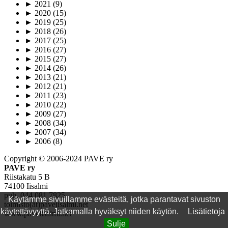
►
2021
(9)
►
2020
(15)
►
2019
(25)
►
2018
(26)
►
2017
(25)
►
2016
(27)
►
2015
(27)
►
2014
(26)
►
2013
(21)
►
2012
(21)
►
2011
(23)
►
2010
(22)
►
2009
(27)
►
2008
(34)
►
2007
(34)
►
2006
(8)
Copyright © 2006-2024 PAVE ry
PAVE ry
Riistakatu 5 B
74100 Iisalmi
puh. 044 081 7825
Käytämme sivuillamme evästeitä, jotka parantavat sivuston
toimisto(ät)paveiisalmi.net
käytettävyyttä. Jatkamalla hyväksyt niiden käytön.
Lisätietoja
www.paveiisalmi.net
Sulje