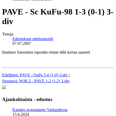
PAVE - Sc KuFu-98 1-3 (0-1) 3-
div
Tietoja
Edustuksen otteluraportit
07.07.2007
Iisalmen Sanomien raporttia emme tällä kertaa saaneet
Edellinen: PAVE - OuPa 5-0 (1-0) 3-div
|
Seuraava: WJK/2 - PAVE 1-2 (1-2) 3-div
Ajankohtaista - edustus
Kauden avaustappio Varkaudessa
15.6.2024