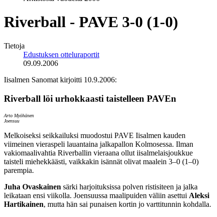
Riverball - PAVE 3-0 (1-0)
Tietoja
Edustuksen otteluraportit
09.09.2006
Iisalmen Sanomat kirjoitti 10.9.2006:
Riverball löi urhokkaasti taistelleen PAVEn
Arto Myöhänen
Joensuu
Melkoiseksi seikkailuksi muodostui PAVE Iisalmen kauden
viimeinen vieraspeli lauantaina jalkapallon Kolmosessa. Ilman
vakiomaalivahtia Riverballin vieraana ollut iisalmelaisjoukkue
taisteli miehekkäästi, vaikkakin isännät olivat maalein 3–0 (1–0)
parempia.
Juha Ovaskainen
särki harjoituksissa polven ristisiteen ja jalka
leikataan ensi viikolla. Joensuussa maalipuiden väliin asettui
Aleksi
Hartikainen
, mutta hän sai punaisen kortin jo varttitunnin kohdalla.