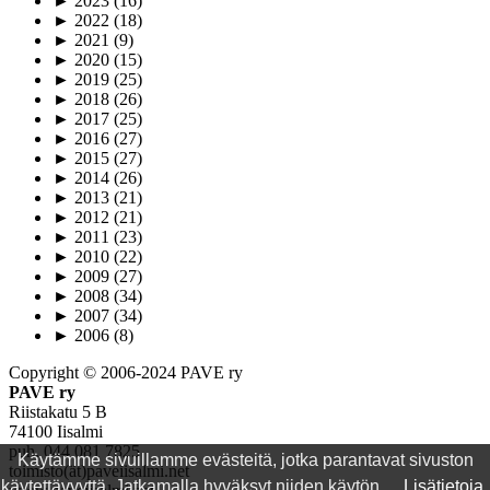
►
2023
(16)
►
2022
(18)
►
2021
(9)
►
2020
(15)
►
2019
(25)
►
2018
(26)
►
2017
(25)
►
2016
(27)
►
2015
(27)
►
2014
(26)
►
2013
(21)
►
2012
(21)
►
2011
(23)
►
2010
(22)
►
2009
(27)
►
2008
(34)
►
2007
(34)
►
2006
(8)
Copyright © 2006-2024 PAVE ry
PAVE ry
Riistakatu 5 B
74100 Iisalmi
puh. 044 081 7825
Käytämme sivuillamme evästeitä, jotka parantavat sivuston
toimisto(ät)paveiisalmi.net
käytettävyyttä. Jatkamalla hyväksyt niiden käytön.
Lisätietoja