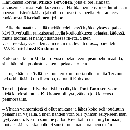
Hartikaisen korvasi
Mikko Tervonen
, jolla ei ole lainkaan
aikaisempaa maalivahtikokemusta. Hartikainen lensi ulos liu`uttuaan
joensuulaishyökkääjän jalkoihin rangaistusalueella. Seuranneesta
rankkarista Riverball meni johtoon.
– Aika dramaattista, sillä meidän edellisessä hyökkäyksessä pallo
kävi Riverballin rangaistusalueella kotijoukkueen pelaajan kädessä,
mutta tuomari ei nähnyt tilanteessa rikettä. Sitten
vastahyökkäyksestä lentää meidän maalivahti ulos..., päivitteli
PAVE-luotsi
Jussi Kukkonen
.
Kukkonen kehui Mikko Tervosen pelanneen upean pelin maalilla,
sillä hän johti puolustusta kenttäpelaajan ottein.
– Joo, eihän se käsillä pelaaminen kummoista ollut, mutta Tervonen
pelasikin ikään kuin liberona, naurahti Kukkonen.
Toisella jaksolla Riverball iski maalitykki
Toni Tannisen
voimin
vielä kahdesti, mutta Kukkonen oli tyytyväinen joukkueensa
pelimoraaliin.
– Yhtään vaihtomiestä ei ollut mukana ja lähes koko peli jouduttiin
pelaamaan vajaalla. Siihen nähden voin olla ryhmän esitykseen ihan
tyytyväinen. Kerran saimme pallon Riverballin maalin ylärimaan,
mutta sisään saakka pallo ei suostunut lauantaina menemään.