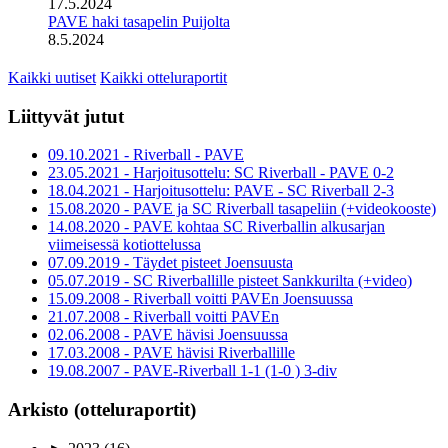
17.5.2024
PAVE haki tasapelin Puijolta
8.5.2024
Kaikki uutiset
Kaikki otteluraportit
Liittyvät jutut
09.10.2021 - Riverball - PAVE
23.05.2021 - Harjoitusottelu: SC Riverball - PAVE 0-2
18.04.2021 - Harjoitusottelu: PAVE - SC Riverball 2-3
15.08.2020 - PAVE ja SC Riverball tasapeliin (+videokooste)
14.08.2020 - PAVE kohtaa SC Riverballin alkusarjan
viimeisessä kotiottelussa
07.09.2019 - Täydet pisteet Joensuusta
05.07.2019 - SC Riverballille pisteet Sankkurilta (+video)
15.09.2008 - Riverball voitti PAVEn Joensuussa
21.07.2008 - Riverball voitti PAVEn
02.06.2008 - PAVE hävisi Joensuussa
17.03.2008 - PAVE hävisi Riverballille
19.08.2007 - PAVE-Riverball 1-1 (1-0 ) 3-div
Arkisto (otteluraportit)