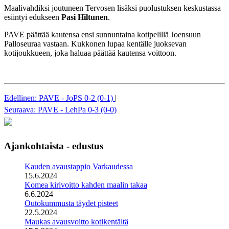
Maalivahdiksi joutuneen Tervosen lisäksi puolustuksen keskustassa
esiintyi edukseen
Pasi Hiltunen
.
PAVE päättää kautensa ensi sunnuntaina kotipelillä Joensuun
Palloseuraa vastaan. Kukkonen lupaa kentälle juoksevan
kotijoukkueen, joka haluaa päättää kautensa voittoon.
Edellinen: PAVE - JoPS 0-2 (0-1)
|
Seuraava: PAVE - LehPa 0-3 (0-0)
Ajankohtaista - edustus
Kauden avaustappio Varkaudessa
15.6.2024
Komea kirivoitto kahden maalin takaa
6.6.2024
Outokummusta täydet pisteet
22.5.2024
Maukas avausvoitto kotikentältä