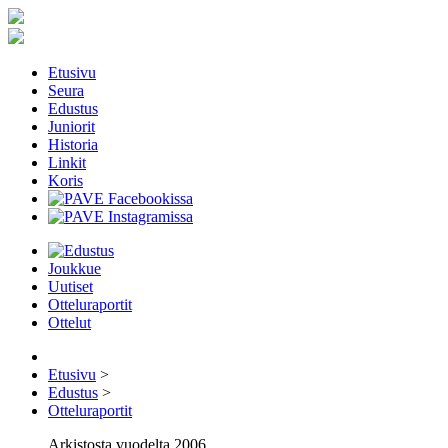
Etusivu
Seura
Edustus
Juniorit
Historia
Linkit
Koris
Joukkue
Uutiset
Otteluraportit
Ottelut
Etusivu
>
Edustus
>
Otteluraportit
Arkistosta vuodelta 2006