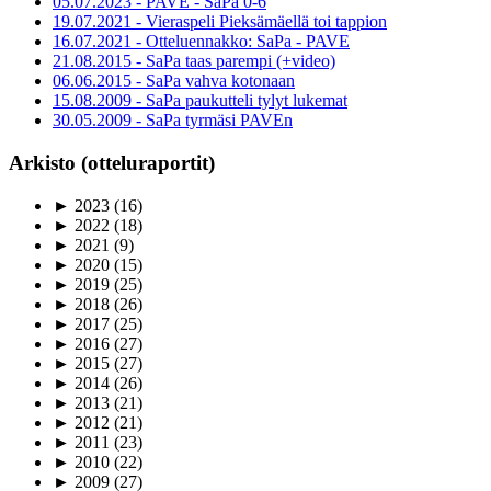
05.07.2023 - PAVE - SaPa 0-6
19.07.2021 - Vieraspeli Pieksämäellä toi tappion
16.07.2021 - Otteluennakko: SaPa - PAVE
21.08.2015 - SaPa taas parempi (+video)
06.06.2015 - SaPa vahva kotonaan
15.08.2009 - SaPa paukutteli tylyt lukemat
30.05.2009 - SaPa tyrmäsi PAVEn
Arkisto (otteluraportit)
►
2023
(16)
►
2022
(18)
►
2021
(9)
►
2020
(15)
►
2019
(25)
►
2018
(26)
►
2017
(25)
►
2016
(27)
►
2015
(27)
►
2014
(26)
►
2013
(21)
►
2012
(21)
►
2011
(23)
►
2010
(22)
►
2009
(27)