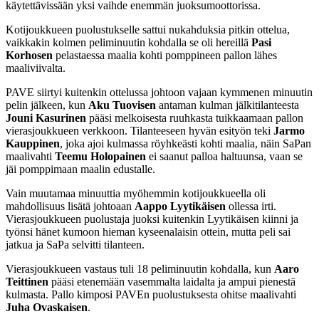
käytettävissään yksi vaihde enemmän juoksumoottorissa.
Kotijoukkueen puolustukselle sattui nukahduksia pitkin ottelua,
vaikkakin kolmen peliminuutin kohdalla se oli hereillä
Pasi
Korhosen
pelastaessa maalia kohti pomppineen pallon lähes
maaliviivalta.
PAVE siirtyi kuitenkin ottelussa johtoon vajaan kymmenen minuutin
pelin jälkeen, kun
Aku Tuovisen
antaman kulman jälkitilanteesta
Jouni Kasurinen
pääsi melkoisesta ruuhkasta tuikkaamaan pallon
vierasjoukkueen verkkoon. Tilanteeseen hyvän esityön teki
Jarmo
Kauppinen
, joka ajoi kulmassa röyhkeästi kohti maalia, näin SaPan
maalivahti
Teemu Holopainen
ei saanut palloa haltuunsa, vaan se
jäi pomppimaan maalin edustalle.
Vain muutamaa minuuttia myöhemmin kotijoukkueella oli
mahdollisuus lisätä johtoaan
Aappo Lyytikäisen
ollessa irti.
Vierasjoukkueen puolustaja juoksi kuitenkin Lyytikäisen kiinni ja
työnsi hänet kumoon hieman kyseenalaisin ottein, mutta peli sai
jatkua ja SaPa selvitti tilanteen.
Vierasjoukkueen vastaus tuli 18 peliminuutin kohdalla, kun
Aaro
Teittinen
pääsi etenemään vasemmalta laidalta ja ampui pienestä
kulmasta. Pallo kimposi PAVEn puolustuksesta ohitse maalivahti
Juha Ovaskaisen
.