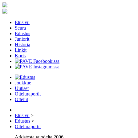
Etusivu
Seura
Edustus
Juniorit
Historia
Linkit
Koris
Joukkue
Uutiset
Otteluraportit
Ottelut
Etusivu
>
Edustus
>
Otteluraportit
Arkistosta vuodelta 2006