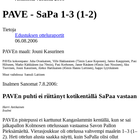
PAVE - SaPa 1-3 (1-2)
Tietoja
Edustuksen otteluraportit
06.08.2006
PAVEn maali: Jouni Kasurinen
PAVEn kokoonpano: Juha Ovaskainen, Ville Hakkarainen (75min Lasse Koponen), Jarmo Kauppinen, Pasi
Hiltunen, Marko Kärkkäinen (ua 70min), Pasi Korhonen, Janne Räsänen (45min Jani Nissinen), Aku
Tuovinen, Jouni Kasurinen, Aleksi Hartikainen (45min Hannu Luttinen), Aappo Lyytikäinen
Muut vaihdossa: Samuli Laitinen
Iisalmen Sanomat 7.8.2006:
PAVEn puhti ei riittänyt kotikentällä SaPaa vastaan
Harri Antikainen
Iisalmi
PAVEn pistepussi ei karttunut Kangaslammin kentällä, kun se sai
jalkapallon Kolmosen ottelussaan vastaansa Savon Pallon
Pieksämäeltä. Vierasjoukkue oli ottelussa vahvempi maalein 1–3 (1–
2). Heti ottelun alusta saakka näytti, kuin SaPalla olisi ollut