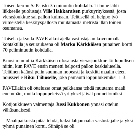
Toisen kerran SaPa iski 35 minuutin kohdalla. Tilanne lähti
liikkeelle puolustaja
Ville Hakkaraisen
purkuyrityksestä, josta
vierasjoukkue sai pallon kulmaan. Teittisellä oli helppo työ
viimeistellä keskityspallosta muutamasta metristä illan toinen
osumansa.
Toisella jaksolla PAVE alkoi ajella vastustajaan kovemmalla
kontaktilla ja seurauksena oli
Marko Kärkkäisen
punainen kortti
70 peliminuutin kohdalla.
Kuusi minuuttia Kärkkäisen ulosajosta vierasjoukkue löi lopullisen
niitin, kun PAVE ensin menetti helposti pallon keskialueella.
Teittinen käänsi pelin suunnan nopeasti ja keskitti maalin eteen
nousseelle
Riku Tiihoselle
, joka pamautti loppulukemiksi 1–3.
PAVEllakin oli ottelussa omat paikkansa tehdä muutama maali
enemmän, mutta loppupeleissä yritykset jäivät ponnettomiksi.
Kotijoukkueen valmentaja
Jussi Kukkonen
ynnäsi ottelun
vähäsanaisesti.
– Maalipaikoista pitää tehdä, kaksi lahjamaalia vastustajalle ja yksi
tyhmä punainen kortti. Siinäpä se oli.