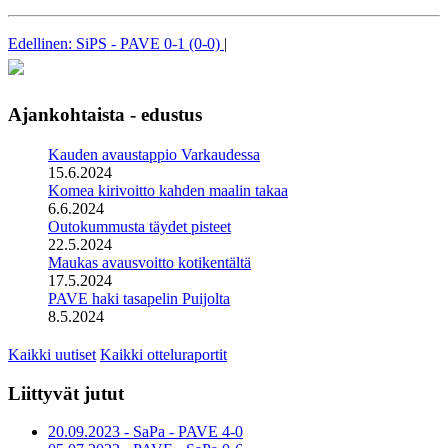
Edellinen: SiPS - PAVE 0-1 (0-0)
|
Ajankohtaista - edustus
Kauden avaustappio Varkaudessa
15.6.2024
Komea kirivoitto kahden maalin takaa
6.6.2024
Outokummusta täydet pisteet
22.5.2024
Maukas avausvoitto kotikentältä
17.5.2024
PAVE haki tasapelin Puijolta
8.5.2024
Kaikki uutiset
Kaikki otteluraportit
Liittyvät jutut
20.09.2023 - SaPa - PAVE 4-0