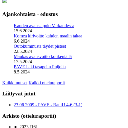
Ajankohtaista - edustus
Kauden avaustappio Varkaudessa
15.6.2024
Komea kirivoitto kahden maalin takaa
6.6.2024
Outokummusta täydet pisteet
22.5.2024
Maukas avausvoitto kotikentältä
17.5.2024
PAVE haki tasapelin Puijolta
8.5.2024
Kaikki uutiset
Kaikki otteluraportit
Liittyvät jutut
23.06.2009 - PAVE - RautU 4-6 (3-1)
Arkisto (otteluraportit)
►
2023
(16)