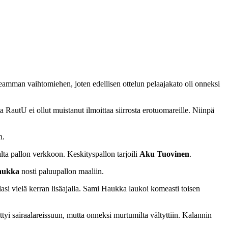
amman vaihtomiehen, joten edellisen ottelun pelaajakato oli onneksi
a RautU ei ollut muistanut ilmoittaa siirrosta erotuomareille. Niinpä
n.
lta pallon verkkoon. Keskityspallon tarjoili
Aku Tuovinen
.
aukka
nosti paluupallon maaliin.
si vielä kerran lisäajalla. Sami Haukka laukoi komeasti toisen
tyi sairaalareissuun, mutta onneksi murtumilta vältyttiin. Kalannin