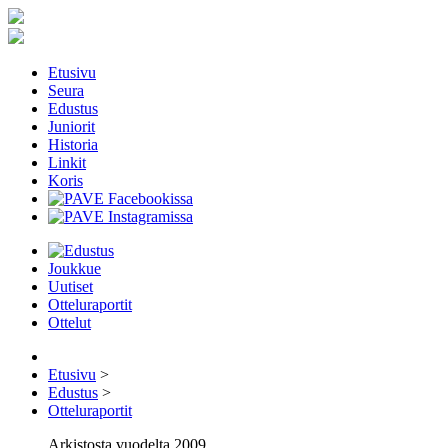
Etusivu
Seura
Edustus
Juniorit
Historia
Linkit
Koris
Joukkue
Uutiset
Otteluraportit
Ottelut
Etusivu
>
Edustus
>
Otteluraportit
Arkistosta vuodelta 2009