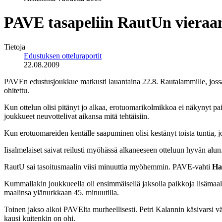
PAVE tasapeliin RautUn vieraa
Tietoja
Edustuksen otteluraportit
22.08.2009
PAVEn edustusjoukkue matkusti lauantaina 22.8. Rautalammille, jossa
ohitettu.
Kun ottelun olisi pitänyt jo alkaa, erotuomarikolmikkoa ei näkynyt paik
joukkueet neuvottelivat aikansa mitä tehtäisiin.
Kun erotuomareiden kentälle saapuminen olisi kestänyt toista tuntia, 
Iisalmelaiset saivat reilusti myöhässä alkaneeseen otteluun hyvän alun
RautU sai tasoitusmaalin viisi minuuttia myöhemmin. PAVE-vahti
Ha
Kummallakin joukkueella oli ensimmäisellä jaksolla paikkoja lisämaale
maalinsa ylänurkkaan 45. minuutilla.
Toinen jakso alkoi PAVElta murheellisesti. Petri Kalannin käsivarsi vä
kausi kuitenkin on ohi.