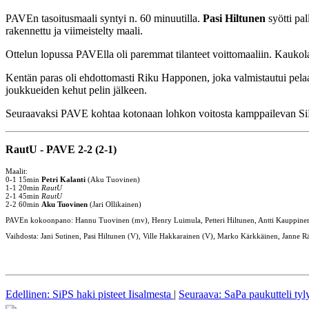
PAVEn tasoitusmaali syntyi n. 60 minuutilla.
Pasi Hiltunen
syötti pa
rakennettu ja viimeistelty maali.
Ottelun lopussa PAVElla oli paremmat tilanteet voittomaaliin. Kaukolau
Kentän paras oli ehdottomasti Riku Happonen, joka valmistautui pelaa
joukkueiden kehut pelin jälkeen.
Seuraavaksi PAVE kohtaa kotonaan lohkon voitosta kamppailevan SiPS
RautU - PAVE 2-2 (2-1)
Maalit:
0-1 15min
Petri Kalanti
(Aku Tuovinen)
1-1 20min
RautU
2-1 45min
RautU
2-2 60min
Aku Tuovinen
(Jari Ollikainen)
PAVEn kokoonpano: Hannu Tuovinen (mv), Henry Luimula, Petteri Hiltunen, Antti Kauppinen, Jar
Vaihdosta: Jani Sutinen, Pasi Hiltunen (V), Ville Hakkarainen (V), Marko Kärkkäinen, Janne R
Edellinen: SiPS haki pisteet Iisalmesta
|
Seuraava: SaPa paukutteli tyl