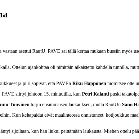
na
 vastaan asettui RautU. PAVE sai tällä kertaa mukaan bussiin myös use
alla. Ottelun ajankohtaa oli nimittäin aikaistettu kahdella tunnilla, mutt
joukkueet ja piiri sopivat, että PAVEn
Riku Happonen
tuomitsee ottelu
. PAVE siirtyi johtoon 15. minuutilla, kun
Petri Kalanti
puski takatolpa
nnu Tuovinen
torjui ensimmäisen laukauksen, mutta RautUn
Sami H
ihin. Kun keltapaidat eivät maalinteossa onnistuneet, kotijoukkue maala
äntyi sijoiltaan, kun hän liukui peittämään laukausta. Miehen ottelu päät