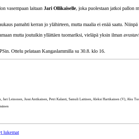
llon vasempaan laitaan
Jari Ollikaiselle
, joka puolestaan jatkoi pallon 
kaus pamahti kerran jo ylähirteen, mutta maalia ei enää saatu. Niinpä pi
maan mutta joutuikin yllättäen tuomariksi, vieläpä yksin ilman avustav
in. Ottelu pelataan Kangaslammilla su 30.8. klo 16.
i Leinonen, Jussi Antikainen, Petri Kalanti, Samuli Laitinen, Aleksi Hartikainen (V), Aku Tuo
äsänen
yt lukemat