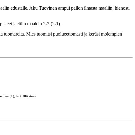
maalin edustalle. Aku Tuovinen ampui pallon ilmasta maaliin; hienosti
steet jaettiin maalein 2-2 (2-1).
ia tuomareita. Mies tuomitsi puolueettomasti ja keräsi molempien
vinen (C), Jari Ollikainen