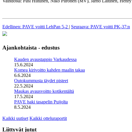
Vaihdosta: Pasi Hiltunen, Niko Piironen (MV), Jarno Laitinen, Henr
Edellinen: PAVE voitti LehPan 5-2
|
Seuraava: PAVE voitti PK-37:n
Ajankohtaista - edustus
Kauden avaustappio Varkaudessa
15.6.2024
Komea kirivoitto kahden maalin takaa
6.6.2024
Outokummusta täydet pisteet
22.5.2024
Maukas avausvoitto kotikentältä
17.5.2024
PAVE haki tasapelin Puijolta
8.5.2024
Kaikki uutiset
Kaikki otteluraportit
Liittyvät jutut