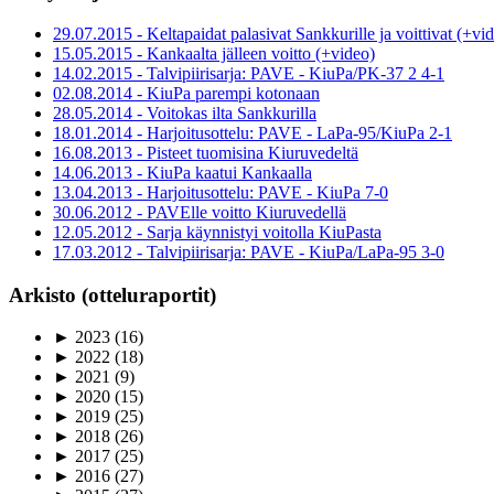
29.07.2015 - Keltapaidat palasivat Sankkurille ja voittivat (+vi
15.05.2015 - Kankaalta jälleen voitto (+video)
14.02.2015 - Talvipiirisarja: PAVE - KiuPa/PK-37 2 4-1
02.08.2014 - KiuPa parempi kotonaan
28.05.2014 - Voitokas ilta Sankkurilla
18.01.2014 - Harjoitusottelu: PAVE - LaPa-95/KiuPa 2-1
16.08.2013 - Pisteet tuomisina Kiuruvedeltä
14.06.2013 - KiuPa kaatui Kankaalla
13.04.2013 - Harjoitusottelu: PAVE - KiuPa 7-0
30.06.2012 - PAVElle voitto Kiuruvedellä
12.05.2012 - Sarja käynnistyi voitolla KiuPasta
17.03.2012 - Talvipiirisarja: PAVE - KiuPa/LaPa-95 3-0
Arkisto (otteluraportit)
►
2023
(16)
►
2022
(18)
►
2021
(9)
►
2020
(15)
►
2019
(25)
►
2018
(26)
►
2017
(25)
►
2016
(27)