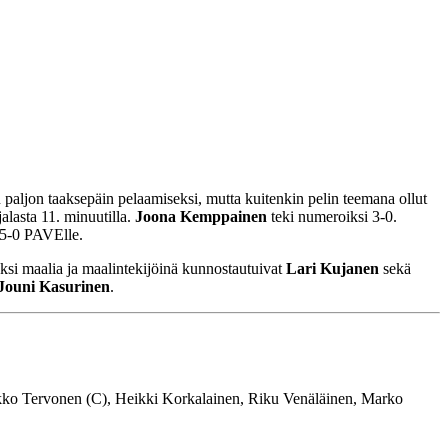
 paljon taaksepäin pelaamiseksi, mutta kuitenkin pelin teemana ollut
jalasta 11. minuutilla.
Joona Kemppainen
teki numeroiksi 3-0.
i 5-0 PAVElle.
ksi maalia ja maalintekijöinä kunnostautuivat
Lari Kujanen
sekä
Jouni Kasurinen
.
ko Tervonen (C), Heikki Korkalainen, Riku Venäläinen, Marko