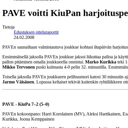
PAVE voitti KiuPan harjoituspe
Tietoja
Edustuksen otteluraportit
24.02.2008
PAVEn saunailtaan valmistautuva joukkue kohtasi iltapäivän harjoituso
Ensimmäisellä jaksolla PAVEn joukkue jaksoi liikuttaa palloa ja käytt
pallon pitäminen omalla joukkueella onnistui.
Marko Kurikka
teki 1
Mikko Tervonen
puski kulmasta 4-0 pelin 32. minuutilla. Ensimmäise
Toisella jaksolla PAVEn joukkueen pelihuumori katosi 30 minuutin aja
Jarmo Väisänen
. Lopussa keltaiset tekivät kuitenkin ryhtiliikkeen
PAVE - KiuPa 7–2 (5–0)
PAVEn kokoonpano: Harri Korolainen (MV), Aleksi Hartikainen, Esa
Kurikka, Joona Kemppainen