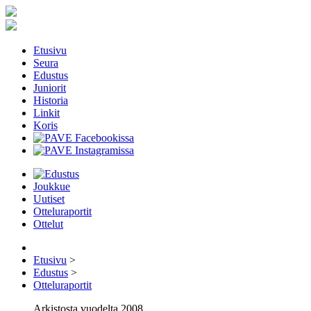
Etusivu
Seura
Edustus
Juniorit
Historia
Linkit
Koris
Joukkue
Uutiset
Otteluraportit
Ottelut
Etusivu
>
Edustus
>
Otteluraportit
Arkistosta vuodelta 2008