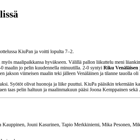
lissä
ttelussa KiuPan ja voitti lopulta 7–2.
i myös maalipaikkansa hyväkseen. Välillä pallon liikuttelu meni liiankin
-0 maalin jo pelin kuudennella minuutilla. 2-0 syntyi
Riku Venäläisen
n jakson viimeisen maalin teki jälleen Venäläinen ja tilanne tauolla ol
ksi. Syötöt olivat huonoja ja liike puuttui. KiuPa pääsikin tekemään ka
 ottaen taas pelin haltuun ja maalinmakuun pääsi Joona Kemppainen sekä
 Kauppinen, Jouni Kasurinen, Tapio Merkkiniemi, Mika Pesonen, Mik