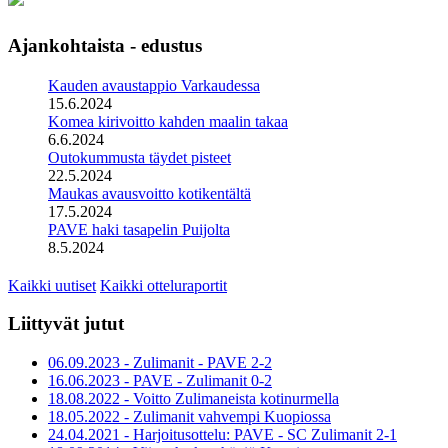
Ajankohtaista - edustus
Kauden avaustappio Varkaudessa
15.6.2024
Komea kirivoitto kahden maalin takaa
6.6.2024
Outokummusta täydet pisteet
22.5.2024
Maukas avausvoitto kotikentältä
17.5.2024
PAVE haki tasapelin Puijolta
8.5.2024
Kaikki uutiset
Kaikki otteluraportit
Liittyvät jutut
06.09.2023 - Zulimanit - PAVE 2-2
16.06.2023 - PAVE - Zulimanit 0-2
18.08.2022 - Voitto Zulimaneista kotinurmella
18.05.2022 - Zulimanit vahvempi Kuopiossa
24.04.2021 - Harjoitusottelu: PAVE - SC Zulimanit 2-1