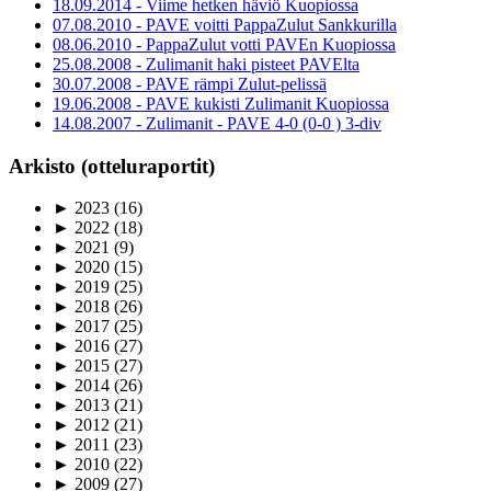
18.09.2014 - Viime hetken häviö Kuopiossa
07.08.2010 - PAVE voitti PappaZulut Sankkurilla
08.06.2010 - PappaZulut votti PAVEn Kuopiossa
25.08.2008 - Zulimanit haki pisteet PAVElta
30.07.2008 - PAVE rämpi Zulut-pelissä
19.06.2008 - PAVE kukisti Zulimanit Kuopiossa
14.08.2007 - Zulimanit - PAVE 4-0 (0-0 ) 3-div
Arkisto (otteluraportit)
►
2023
(16)
►
2022
(18)
►
2021
(9)
►
2020
(15)
►
2019
(25)
►
2018
(26)
►
2017
(25)
►
2016
(27)
►
2015
(27)
►
2014
(26)
►
2013
(21)
►
2012
(21)
►
2011
(23)
►
2010
(22)
►
2009
(27)