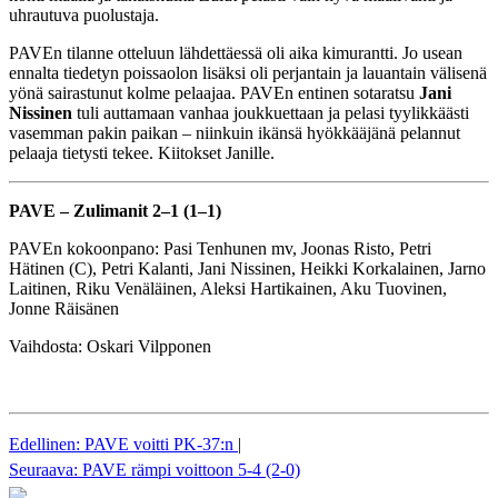
uhrautuva puolustaja.
PAVEn tilanne otteluun lähdettäessä oli aika kimurantti. Jo usean
ennalta tiedetyn poissaolon lisäksi oli perjantain ja lauantain välisenä
yönä sairastunut kolme pelaajaa. PAVEn entinen sotaratsu
Jani
Nissinen
tuli auttamaan vanhaa joukkuettaan ja pelasi tyylikkäästi
vasemman pakin paikan – niinkuin ikänsä hyökkääjänä pelannut
pelaaja tietysti tekee. Kiitokset Janille.
PAVE – Zulimanit 2–1 (1–1)
PAVEn kokoonpano: Pasi Tenhunen mv, Joonas Risto, Petri
Hätinen (C), Petri Kalanti, Jani Nissinen, Heikki Korkalainen, Jarno
Laitinen, Riku Venäläinen, Aleksi Hartikainen, Aku Tuovinen,
Jonne Räisänen
Vaihdosta: Oskari Vilpponen
Edellinen: PAVE voitti PK-37:n
|
Seuraava: PAVE rämpi voittoon 5-4 (2-0)