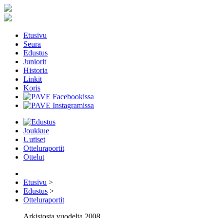
Etusivu
Seura
Edustus
Juniorit
Historia
Linkit
Koris
Joukkue
Uutiset
Otteluraportit
Ottelut
Etusivu
>
Edustus
>
Otteluraportit
Arkistosta vuodelta 2008