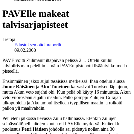
PAVElle makeat
talvisarjapisteet
Tietoja
Edustuksen otteluraportit
09.02.2008
PAVE voitti Zulimanit iltapäivän pelissä 2-1. Ottelu kuului
talvipiirisarjan peleihin ja näin PAVEn pistepotti lisääntyi kolmella
pisteellä.
Ensimmäinen jakso sujui tasaisissa merkeissä. Ihan ottelun alussa
Jonne Räisänen
ja
Aku Tuovinen
karvasivat Tuovisen läpiajoon,
mutta Akun veto sujahti ohi. Kun peliä oli käyty 16 minuuttia, Akun
veto vuorostaan sujahti maaliin. Pallo pomppi Zulujen 16-rajan
ulkopuolella ja Aku ampui itselleen tyypillisen maalin ja roikotti
pallon yli maalivahdin.
Peli eteni jatkossa lievässä Zulu hallinnassa. Etenkin Zulujen
seinäsyöttöpeli laitojen kautta oli PAVElle myrkkyä. Kuitenkin
puolustus
Petri Hätisen
johdolla sai pidettyä nollan aina 30