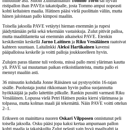
minuutille asti. Silloin Zulimanilaituri
Tommo Toroi
sai hyvän
ristipallon ihan PAVEn takatolpalle, josta Tommo ampui nopeasti
kohti keltaisten maalia. Hätinen pääsi vielä puolittain väliin, mutta
hänen jaloistaan pallo kimposi maaliin.
Toisella jaksolla PAVE vetäytyi hieman enemmän ja rupesi
jäädyttämään peliä sekä tekemään vastaiskuja. Zulut pitivät palloa,
mutta maalitilanteita sai enemmän aikaiseksi PAVE. Etenkin
keskikentän keskellä
Jarno Laitinen
ja
Riku Venäläinen
raatoivat
kahteen suuntaan. Laitalinkki
Aleksi Hartikainen
kavensi
pääpalloissa keskelle ja voitti palloja joukkueelleen hyvin.
Zulujen paras tilanne tuli vedosta, missä pallo meni yläriman kautta
yli. PAVE sai muutaman paikan erikoistilanteista, mutta pallo ei
mennyt maaliin asti.
36 minuutin kohdalla Jonne Räisänen sai pystysyötön 16-rajan
sisälle. Puolustaja joutui rikkomaan hyvin palloa suojannutta
hyökkääjää ja pallo laitettiin pilkulle. Rankin pussitti varmasti Riku
Venäläinen. Lopussa vielä Petri Hätisen pusku kiersi ylärimassa ja
tolpassa, mutta kolmas maali jäi tekemättä. Näin PAVE voitti ottelun
2–1.
Erikseen on mainittava nuoren
Oskari Vilpposen
onnistunut peli
toisella jaksolla. Osku pääsi jopa kaksi kertaa ampumaan pallon
kohti maalia ja takaiskuilta Zulut pelasti vain hyvä maalivahti ja