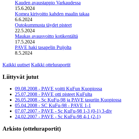
Kauden avaustappio Varkaudessa
15.6.2024
Komea kirivoitto kahden maalin takaa
6.6.2024
Outokummusta täydet pisteet
22.5.2024
Maukas avausvoitto kotikentältä
17.5.2024
PAVE haki tasapelin Puijolta
8.5.2024
Kaikki uutiset
Kaikki otteluraportit
Liittyvät jutut
09.08.2008 - PAVE voitti KuFun Kuopiossa
25.07.2008 - PAVE otti pisteet KuFulta
26.05.2008 - Sc KuFu-98 ja PAVE tasuriin Kuopiossa
05.04.2008 - SC KuFu-98 - PAVE 1-1
07.07.2007 - PAVE - Sc KuFu-98 1-3 (0-1) 3-div
24.02.2007 - PAVE - Sc KuFu-98 4-1 (2-1)
Arkisto (otteluraportit)