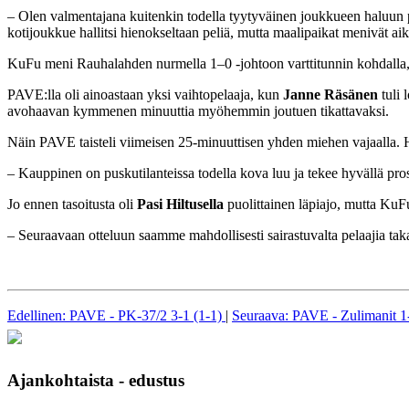
– Olen valmentajana kuitenkin todella tyytyväinen joukkueen haluun p
kotijoukkue hallitsi hienokseltaan peliä, mutta maalipaikat menivät ai
KuFu meni Rauhalahden nurmella 1–0 -johtoon varttitunnin kohdal
PAVE:lla oli ainoastaan yksi vaihtopelaaja, kun
Janne Räsänen
tuli
avohaavan kymmenen minuuttia myöhemmin joutuen tikattavaksi.
Näin PAVE taisteli viimeisen 25-minuuttisen yhden miehen vajaalla. H
– Kauppinen on puskutilanteissa todella kova luu ja tekee hyvällä pros
Jo ennen tasoitusta oli
Pasi Hiltusella
puolittainen läpiajo, mutta KuFun
– Seuraavaan otteluun saamme mahdollisesti sairastuvalta pelaajia tak
Edellinen: PAVE - PK-37/2 3-1 (1-1)
|
Seuraava: PAVE - Zulimanit 1-
Ajankohtaista - edustus