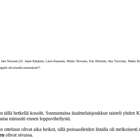
ani Nissinen (55. Janne Räsänen), Lasse Koponen, Mikko Tervonen, Pasi Hiltunen, Aku Tuovinen, Marko Kä
ppeli alivoimalla tasoituksen!!!
 tällä hetkellä kosolti. Sunnuntaina iisalmelaisjoukkue taisteli yhde
ama minuutti ennen loppuvihellystä.
tteluun olivat aika heikot, sillä poissaolleiden listalla oli melkoises
en
olivat sivussa.