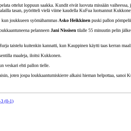
elata ottelut loppuun saakka. Kundit eivät luovuta missään vaiheessa, j
kalailla tasan, pyöritteli vielä viime kaudella KuFua luotsannut Kukkone
la, kun joukkueen syömähammas
Asko Heikkinen
puski pallon pömpelii
 loukkaantuneena pelanneen
Jani Nissisen
tilalle 55 minuutin pelin jäl
urja taistelu kuitenkin kannatti, kun Kauppinen käytti taas kerran maa
entilla maaleja, iloitsi Kukkonen.
 veskari ehti pallon tielle.
aisin, joten jospa loukkaantumiskierre alkaisi hieman helpottaa, sanoi 
3 (0-1)