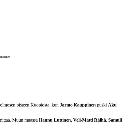
rkkäinen
n Kolmosen pisteen Kuopiosta, kun
Jarmo Kauppinen
puski
Aku
ti mittaa. Muun muassa
Hannu Luttinen
,
Veli-Matti Räihä
,
Samuli