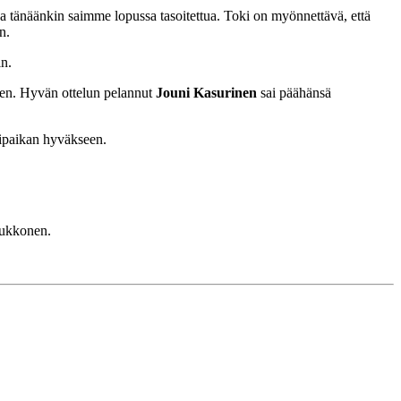
a tänäänkin saimme lopussa tasoitettua. Toki on myönnettävä, että
n.
n.
keen. Hyvän ottelun pelannut
Jouni Kasurinen
sai päähänsä
lipaikan hyväkseen.
Kukkonen.