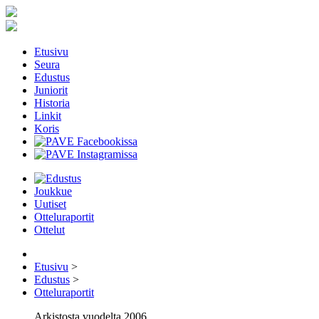
Etusivu
Seura
Edustus
Juniorit
Historia
Linkit
Koris
Joukkue
Uutiset
Otteluraportit
Ottelut
Etusivu
>
Edustus
>
Otteluraportit
Arkistosta vuodelta 2006