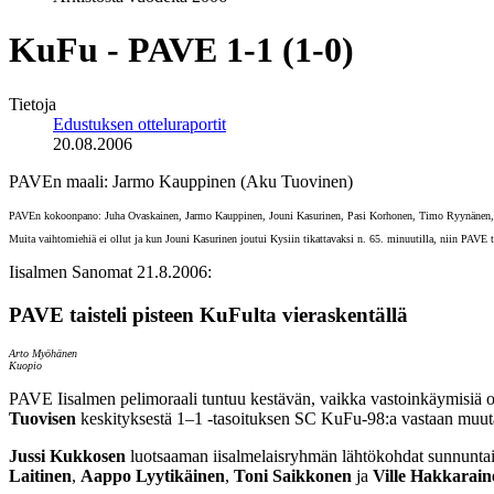
KuFu - PAVE 1-1 (1-0)
Tietoja
Edustuksen otteluraportit
20.08.2006
PAVEn maali: Jarmo Kauppinen (Aku Tuovinen)
PAVEn kokoonpano: Juha Ovaskainen, Jarmo Kauppinen, Jouni Kasurinen, Pasi Korhonen, Timo Ryynänen, J
Muita vaihtomiehiä ei ollut ja kun Jouni Kasurinen joutui Kysiin tikattavaksi n. 65. minuutilla, niin PAVE ta
Iisalmen Sanomat 21.8.2006:
PAVE taisteli pisteen KuFulta vieraskentällä
Arto Myöhänen
Kuopio
PAVE Iisalmen pelimoraali tuntuu kestävän, vaikka vastoinkäymisiä on
Tuovisen
keskityksestä 1–1 -tasoituksen SC KuFu-98:a vastaan muut
Jussi Kukkosen
luotsaaman iisalmelaisryhmän lähtökohdat sunnuntain o
Laitinen
,
Aappo Lyytikäinen
,
Toni Saikkonen
ja
Ville Hakkarain