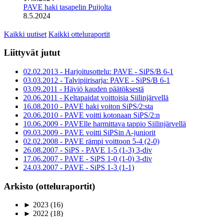
PAVE haki tasapelin Puijolta
8.5.2024
Kaikki uutiset
Kaikki otteluraportit
Liittyvät jutut
02.02.2013 - Harjoitusottelu: PAVE - SiPS/B 6-1
03.03.2012 - Talvipiirisarja: PAVE - SiPS/B 6-1
03.09.2011 - Häviö kauden päätöksestä
20.06.2011 - Keltapaidat voittoisia Siilinjärvellä
16.08.2010 - PAVE haki voiton SiPS/2:sta
20.06.2010 - PAVE voitti kotonaan SiPS/2:n
10.06.2009 - PAVElle harmittava tappio Siilinjärvellä
09.03.2009 - PAVE voitti SiPSin A-juniorit
02.02.2008 - PAVE rämpi voittoon 5-4 (2-0)
26.08.2007 - SiPS - PAVE 1-5 (1-3) 3-div
17.06.2007 - PAVE - SiPS 1-0 (1-0) 3-div
24.03.2007 - PAVE - SiPS 1-3 (1-1)
Arkisto (otteluraportit)
►
2023
(16)
►
2022
(18)