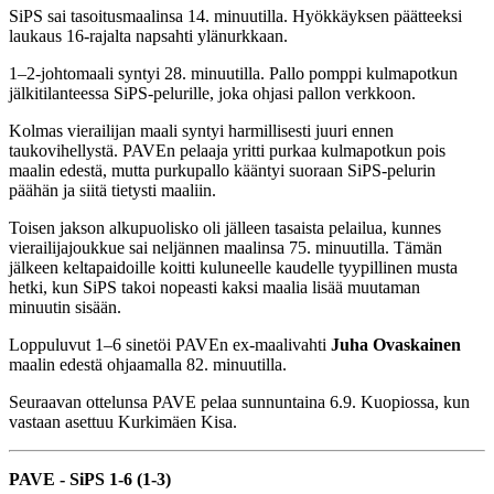
SiPS sai tasoitusmaalinsa 14. minuutilla. Hyökkäyksen päätteeksi
laukaus 16-rajalta napsahti ylänurkkaan.
1–2-johtomaali syntyi 28. minuutilla. Pallo pomppi kulmapotkun
jälkitilanteessa SiPS-pelurille, joka ohjasi pallon verkkoon.
Kolmas vierailijan maali syntyi harmillisesti juuri ennen
taukovihellystä. PAVEn pelaaja yritti purkaa kulmapotkun pois
maalin edestä, mutta purkupallo kääntyi suoraan SiPS-pelurin
päähän ja siitä tietysti maaliin.
Toisen jakson alkupuolisko oli jälleen tasaista pelailua, kunnes
vierailijajoukkue sai neljännen maalinsa 75. minuutilla. Tämän
jälkeen keltapaidoille koitti kuluneelle kaudelle tyypillinen musta
hetki, kun SiPS takoi nopeasti kaksi maalia lisää muutaman
minuutin sisään.
Loppuluvut 1–6 sinetöi PAVEn ex-maalivahti
Juha Ovaskainen
maalin edestä ohjaamalla 82. minuutilla.
Seuraavan ottelunsa PAVE pelaa sunnuntaina 6.9. Kuopiossa, kun
vastaan asettuu Kurkimäen Kisa.
PAVE - SiPS 1-6 (1-3)