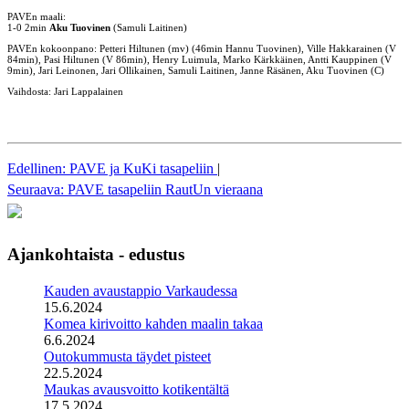
PAVEn maali:
1-0 2min
Aku Tuovinen
(Samuli Laitinen)
PAVEn kokoonpano: Petteri Hiltunen (mv) (46min Hannu Tuovinen), Ville Hakkarainen (V
84min), Pasi Hiltunen (V 86min), Henry Luimula, Marko Kärkkäinen, Antti Kauppinen (V
9min), Jari Leinonen, Jari Ollikainen, Samuli Laitinen, Janne Räsänen, Aku Tuovinen (C)
Vaihdosta: Jari Lappalainen
Edellinen: PAVE ja KuKi tasapeliin
|
Seuraava: PAVE tasapeliin RautUn vieraana
Ajankohtaista - edustus
Kauden avaustappio Varkaudessa
15.6.2024
Komea kirivoitto kahden maalin takaa
6.6.2024
Outokummusta täydet pisteet
22.5.2024
Maukas avausvoitto kotikentältä
17.5.2024