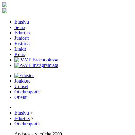
Etusivu
Seura
Edustus
Juniorit
Historia
Linkit
Koris
Joukkue
Uutiset
Otteluraportit
Ottelut
Etusivu
>
Edustus
>
Otteluraportit
Arkistosta vuodelta 2009