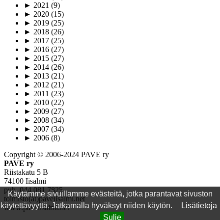
►
2021
(9)
►
2020
(15)
►
2019
(25)
►
2018
(26)
►
2017
(25)
►
2016
(27)
►
2015
(27)
►
2014
(26)
►
2013
(21)
►
2012
(21)
►
2011
(23)
►
2010
(22)
►
2009
(27)
►
2008
(34)
►
2007
(34)
►
2006
(8)
Copyright © 2006-2024 PAVE ry
PAVE ry
Riistakatu 5 B
74100 Iisalmi
puh. 044 081 7825
Käytämme sivuillamme evästeitä, jotka parantavat sivuston
toimisto(ät)paveiisalmi.net
käytettävyyttä. Jatkamalla hyväksyt niiden käytön.
Lisätietoja
www.paveiisalmi.net
Sulje