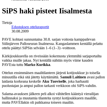
SiPS haki pisteet Iisalmesta
Tietoja
Edustuksen otteluraportit
30.08.2009
PAVE kohtasi sunnuntaina 30.8. sarjan voitosta kamppailevan
Siilinjärven Palloseuran Iisalmessa. Kangaslammen kentällä pelattu
ottelu päättyi SiPSin selvään 1–6 (1–3) -voittoon.
Kärkijoukkueella on riveissään kokemusta ylemmiltä sarjaportailta
vaikka muille jakaa. Nyt kentällä nähtiin myös viime kauden
PAVEsta tuttu
Marko Kurikka
.
Ottelun ensimmäisen maalitilanteen järjesti kotijoukkue jo toisella
minuutilla eikä sitä jätetty käyttämättä.
Samuli Laitinen
avasi pallon
laidasta korkeana keskelle
Aku Tuoviselle
, joka harhautti
puolustajan ja ampui pallon tarkasti verkkoon ohi SiPS-vahdin.
Salama-avauksen jälkeen peli alkoi vähitellen kääntyä vierailijan
hallinnaksi ja muutamia tilanteita syntyi kotijoukkueen maalille,
mutta PAVEllakin oli paikkansa toiseen maaliin.