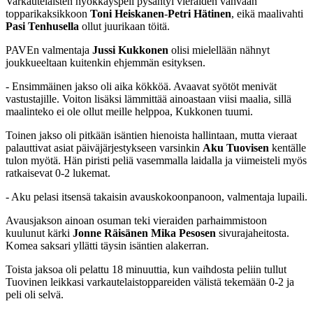
Varkautelaisten hyökkäyspeli pysähtyi vieraiden vahvaan
topparikaksikkoon
Toni Heiskanen
-
Petri Hätinen
, eikä maalivahti
Pasi Tenhusella
ollut juurikaan töitä.
PAVEn valmentaja
Jussi Kukkonen
olisi mielellään nähnyt
joukkueeltaan kuitenkin ehjemmän esityksen.
- Ensimmäinen jakso oli aika kökköä. Avaavat syötöt menivät
vastustajille. Voiton lisäksi lämmittää ainoastaan viisi maalia, sillä
maalinteko ei ole ollut meille helppoa, Kukkonen tuumi.
Toinen jakso oli pitkään isäntien hienoista hallintaan, mutta vieraat
palauttivat asiat päiväjärjestykseen varsinkin
Aku Tuovisen
kentälle
tulon myötä. Hän piristi peliä vasemmalla laidalla ja viimeisteli myös
ratkaisevat 0-2 lukemat.
- Aku pelasi itsensä takaisin avauskokoonpanoon, valmentaja lupaili.
Avausjakson ainoan osuman teki vieraiden parhaimmistoon
kuulunut kärki
Jonne Räisänen Mika Pesosen
sivurajaheitosta.
Komea saksari yllätti täysin isäntien alakerran.
Toista jaksoa oli pelattu 18 minuuttia, kun vaihdosta peliin tullut
Tuovinen leikkasi varkautelaistoppareiden välistä tekemään 0-2 ja
peli oli selvä.