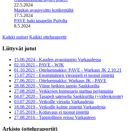
22.5.2024
Maukas avausvoitto kotikentältä
17.5.2024
PAVE haki tasapelin Puijolta
8.5.2024
Kaikki uutiset
Kaikki otteluraportit
Liittyvät jutut
15.06.2024 - Kauden avaustappio Varkaudessa
02.10.2021 - PAVE - WJK
01.10.2021 - Otteluennakko: PAVE - Warkaus JK 2.10.21
15.07.2021 - Ensimmäinen vieraspeli ei tuonut pisteitä
27.06.2021 - Otteluennakko: Warkaus JK - PAVE
28.08.2020 - Viime hetkien tappio Sankkurilta
27.08.2020 - Veikkojen loppusarja starttaa perjantaina
04.07.2020 - Tasapeli sateiselta Sankkurilta (+videokooste)
03.07.2020 - Veikoille vieraita Varkaudesta
18.08.2019 - Veikoille kolme pistettä Varkaudesta
17.05.2019 - Kotiavaus ei tuonut pisteitä
27.08.2016 - Tappiollinen reissu Varkauteen
Arkisto (otteluraportit)