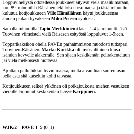
Loppuvihellystä odotellessa joukkueet äityivät vielä maalikimaraan,
kun 89. minuutilla Räisänen teki toisen osumansa ja tästä minuutin
kuluttua kotijoukkueen
Ville Hämäläinen
käytti joukkueensa
ainoan paikan hyväkseen
Miko Pirisen
syötöstä.
Samalla minuutilla
Tapio Merkkiniemi
latasi 1-4 ja minuutti tästä
Tuovinen viimeisteli vielä Räisäsen esityöstä loppuluvut 1-5:een.
Topparikaksikon ohella PAVEn parhaimmiston muodosti tutkapari
Tuovinen-Räisänen.
Marko Kurikka
oli myös alituinen kiusa
isäntien kevyelle alakerralle. Sen sijaan keskikentän pelirakenteluun
jäi vielä melkoisesti hiottavaa.
Ajoittain pallo liikkui hyvin maissa, mutta aivan liian suuren osan
peliajasta sitä katseltiin kohti taivasta.
Kotijoukkueen selkeä ykkönen oli poikajoukosta miehen vastuksen
vieraille tarjonnut keskikentän
Lasse Karppinen
.
WJK/2 – PAVE 1–5 (0–1)