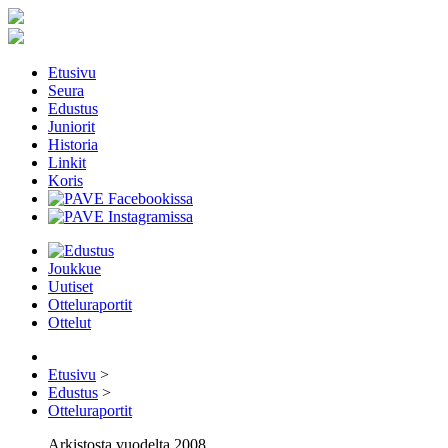
Etusivu
Seura
Edustus
Juniorit
Historia
Linkit
Koris
Joukkue
Uutiset
Otteluraportit
Ottelut
Etusivu
>
Edustus
>
Otteluraportit
Arkistosta vuodelta 2008