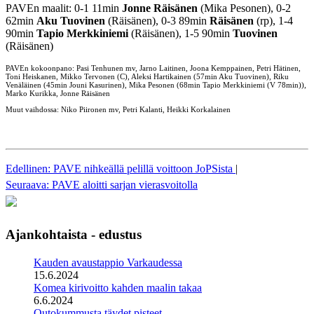
PAVEn maalit: 0-1 11min
Jonne Räisänen
(Mika Pesonen), 0-2
62min
Aku Tuovinen
(Räisänen), 0-3 89min
Räisänen
(rp), 1-4
90min
Tapio Merkkiniemi
(Räisänen), 1-5 90min
Tuovinen
(Räisänen)
PAVEn kokoonpano: Pasi Tenhunen mv, Jarno Laitinen, Joona Kemppainen, Petri Hätinen,
Toni Heiskanen, Mikko Tervonen (C), Aleksi Hartikainen (57min Aku Tuovinen), Riku
Venäläinen (45min Jouni Kasurinen), Mika Pesonen (68min Tapio Merkkiniemi (V 78min)),
Marko Kurikka, Jonne Räisänen
Muut vaihdossa: Niko Piironen mv, Petri Kalanti, Heikki Korkalainen
Edellinen: PAVE nihkeällä pelillä voittoon JoPSista
|
Seuraava: PAVE aloitti sarjan vierasvoitolla
Ajankohtaista - edustus
Kauden avaustappio Varkaudessa
15.6.2024
Komea kirivoitto kahden maalin takaa
6.6.2024
Outokummusta täydet pisteet