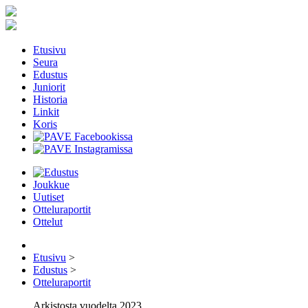
Etusivu
Seura
Edustus
Juniorit
Historia
Linkit
Koris
Joukkue
Uutiset
Otteluraportit
Ottelut
Etusivu
>
Edustus
>
Otteluraportit
Arkistosta vuodelta 2023