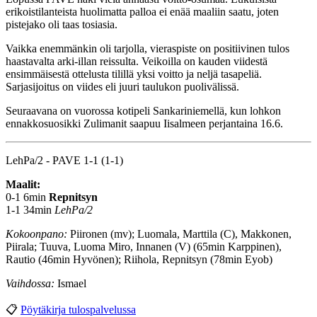
erikoistilanteista huolimatta palloa ei enää maaliin saatu, joten
pistejako oli taas tosiasia.
Vaikka enemmänkin oli tarjolla, vieraspiste on positiivinen tulos
haastavalta arki-illan reissulta. Veikoilla on kauden viidestä
ensimmäisestä ottelusta tilillä yksi voitto ja neljä tasapeliä.
Sarjasijoitus on viides eli juuri taulukon puolivälissä.
Seuraavana on vuorossa kotipeli Sankariniemellä, kun lohkon
ennakkosuosikki Zulimanit saapuu Iisalmeen perjantaina 16.6.
LehPa/2 - PAVE 1-1 (1-1)
Maalit:
0-1 6min
Repnitsyn
1-1 34min
LehPa/2
Kokoonpano:
Piironen (mv); Luomala, Marttila (C), Makkonen,
Piirala; Tuuva, Luoma Miro, Innanen (V) (65min Karppinen),
Rautio (46min Hyvönen); Riihola, Repnitsyn (78min Eyob)
Vaihdossa:
Ismael
📋
Pöytäkirja tulospalvelussa