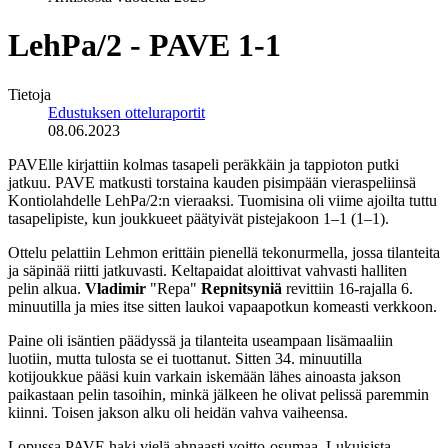
LehPa/2 - PAVE 1-1
Tietoja
Edustuksen otteluraportit
08.06.2023
PAVElle kirjattiin kolmas tasapeli peräkkäin ja tappioton putki
jatkuu. PAVE matkusti torstaina kauden pisimpään vieraspeliinsä
Kontiolahdelle LehPa/2:n vieraaksi. Tuomisina oli viime ajoilta tuttu
tasapelipiste, kun joukkueet päätyivät pistejakoon 1–1 (1–1).
Ottelu pelattiin Lehmon erittäin pienellä tekonurmella, jossa tilanteita
ja säpinää riitti jatkuvasti. Keltapaidat aloittivat vahvasti halliten
pelin alkua.
Vladimir
"Repa"
Repnitsyniä
revittiin 16-rajalla 6.
minuutilla ja mies itse sitten laukoi vapaapotkun komeasti verkkoon.
Paine oli isäntien päädyssä ja tilanteita useampaan lisämaaliin
luotiin, mutta tulosta se ei tuottanut. Sitten 34. minuutilla
kotijoukkue pääsi kuin varkain iskemään lähes ainoasta jakson
paikastaan pelin tasoihin, minkä jälkeen he olivat pelissä paremmin
kiinni. Toisen jakson alku oli heidän vahva vaiheensa.
Lopussa PAVE haki vielä ahnaasti voitto-osumaa. Lukuisista