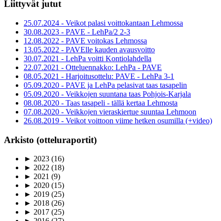
Liittyvät jutut
25.07.2024 - Veikot palasi voittokantaan Lehmossa
30.08.2023 - PAVE - LehPa/2 2-3
12.08.2022 - PAVE voitokas Lehmossa
13.05.2022 - PAVElle kauden avausvoitto
30.07.2021 - LehPa voitti Kontiolahdella
22.07.2021 - Otteluennakko: LehPa - PAVE
08.05.2021 - Harjoitusottelu: PAVE - LehPa 3-1
05.09.2020 - PAVE ja LehPa pelasivat taas tasapelin
05.09.2020 - Veikkojen suuntana taas Pohjois-Karjala
08.08.2020 - Taas tasapeli - tällä kertaa Lehmosta
07.08.2020 - Veikkojen vieraskiertue suuntaa Lehmoon
26.08.2019 - Veikot voittoon viime hetken osumilla (+video)
Arkisto (otteluraportit)
►
2023
(16)
►
2022
(18)
►
2021
(9)
►
2020
(15)
►
2019
(25)
►
2018
(26)
►
2017
(25)
►
2016
(27)