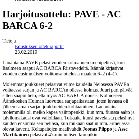
Harjoitusottelu: PAVE - AC
BARCA 6-2
Tietoja
Edustuksen otteluraportit
23.02.2019
Lauantaina PAVE pelasi vuoden kolmannen treenipelinsä, kun
Iisalmeen saapui AC BARCA Riistavedeltä. Isännät kirjasivat
vuoden ensimmäisen voittonsa ottelusta maalein 6–2 (4–1).
Molemmat joukkueet pelasivat viime kaudella Nelosessa PAVEn
voittaessa sarjan ja AC BARCAn ollessa kolmas. Juuri pari päivää
sitten saapui tieto, että myös AC BARCA nousisi Kolmoseen
Äänekosken Huiman luovuttua sarjapaikastaan, joten luvassa oli
jälleen saman sarjan joukkueiden kohtaaminen. Lauantaina
molemmilla oli melko kapea vaihtopenkki, kun mm. flunssa-aalto ja
talvilomakausi ovat valloillaan. Toisaalta kuusi pavelaista pelasi nyt
kauden ensimmäisen pelinsä, kun mukaan saatiin mm. armeijassa
olevat kaverit. Keltapaitojen maalivahdit
Joonas Piippo
ja
Asse
Martikainen
pelasivat 45-minuuttisen kumpikin.