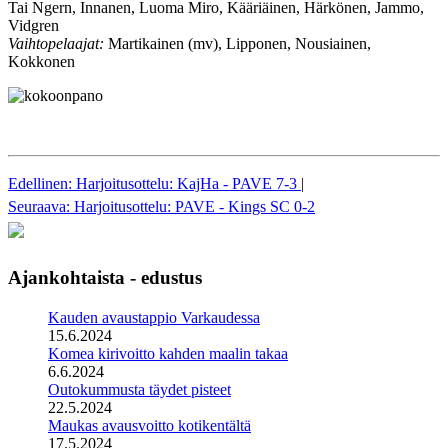
Tai Ngern, Innanen, Luoma Miro, Kääriäinen, Härkönen, Jammo,
Vidgren
Vaihtopelaajat:
Martikainen (mv), Lipponen, Nousiainen,
Kokkonen
Edellinen: Harjoitusottelu: KajHa - PAVE 7-3
|
Seuraava: Harjoitusottelu: PAVE - Kings SC 0-2
Ajankohtaista - edustus
Kauden avaustappio Varkaudessa
15.6.2024
Komea kirivoitto kahden maalin takaa
6.6.2024
Outokummusta täydet pisteet
22.5.2024
Maukas avausvoitto kotikentältä
17.5.2024