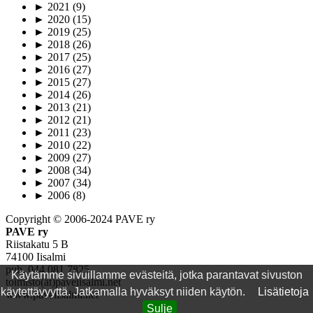
►
2021
(9)
►
2020
(15)
►
2019
(25)
►
2018
(26)
►
2017
(25)
►
2016
(27)
►
2015
(27)
►
2014
(26)
►
2013
(21)
►
2012
(21)
►
2011
(23)
►
2010
(22)
►
2009
(27)
►
2008
(34)
►
2007
(34)
►
2006
(8)
Copyright © 2006-2024 PAVE ry
PAVE ry
Riistakatu 5 B
74100 Iisalmi
puh. 044 081 7825
Käytämme sivuillamme evästeitä, jotka parantavat sivuston
toimisto(ät)paveiisalmi.net
käytettävyyttä. Jatkamalla hyväksyt niiden käytön.
Lisätietoja
www.paveiisalmi.net
Sulje