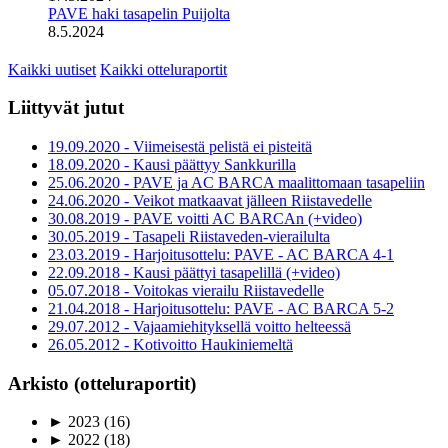
PAVE haki tasapelin Puijolta
8.5.2024
Kaikki uutiset
Kaikki otteluraportit
Liittyvät jutut
19.09.2020 - Viimeisestä pelistä ei pisteitä
18.09.2020 - Kausi päättyy Sankkurilla
25.06.2020 - PAVE ja AC BARCA maalittomaan tasapeliin
24.06.2020 - Veikot matkaavat jälleen Riistavedelle
30.08.2019 - PAVE voitti AC BARCAn (+video)
30.05.2019 - Tasapeli Riistaveden-vierailulta
23.03.2019 - Harjoitusottelu: PAVE - AC BARCA 4-1
22.09.2018 - Kausi päättyi tasapelillä (+video)
05.07.2018 - Voitokas vierailu Riistavedelle
21.04.2018 - Harjoitusottelu: PAVE - AC BARCA 5-2
29.07.2012 - Vajaamiehityksellä voitto helteessä
26.05.2012 - Kotivoitto Haukiniemeltä
Arkisto (otteluraportit)
►
2023
(16)
►
2022
(18)