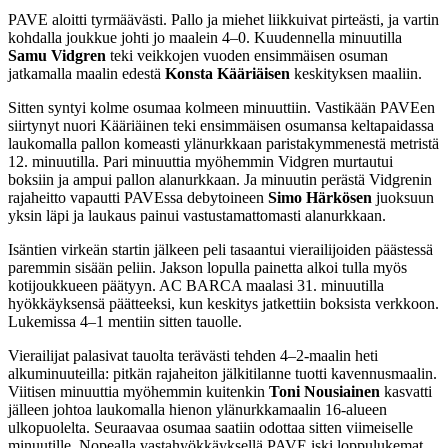
PAVE aloitti tyrmäävästi. Pallo ja miehet liikkuivat pirteästi, ja vartin
kohdalla joukkue johti jo maalein 4–0. Kuudennella minuutilla
Samu Vidgren
teki veikkojen vuoden ensimmäisen osuman
jatkamalla maalin edestä
Konsta Kääriäisen
keskityksen maaliin.
Sitten syntyi kolme osumaa kolmeen minuuttiin. Vastikään PAVEen
siirtynyt nuori Kääriäinen teki ensimmäisen osumansa keltapaidassa
laukomalla pallon komeasti ylänurkkaan paristakymmenestä metristä
12. minuutilla. Pari minuuttia myöhemmin Vidgren murtautui
boksiin ja ampui pallon alanurkkaan. Ja minuutin perästä Vidgrenin
rajaheitto vapautti PAVEssa debytoineen
Simo Härkösen
juoksuun
yksin läpi ja laukaus painui vastustamattomasti alanurkkaan.
Isäntien virkeän startin jälkeen peli tasaantui vierailijoiden päästessä
paremmin sisään peliin. Jakson lopulla painetta alkoi tulla myös
kotijoukkueen päätyyn. AC BARCA maalasi 31. minuutilla
hyökkäyksensä päätteeksi, kun keskitys jatkettiin boksista verkkoon.
Lukemissa 4–1 mentiin sitten tauolle.
Vierailijat palasivat tauolta terävästi tehden 4–2-maalin heti
alkuminuuteilla: pitkän rajaheiton jälkitilanne tuotti kavennusmaalin.
Viitisen minuuttia myöhemmin kuitenkin
Toni Nousiainen
kasvatti
jälleen johtoa laukomalla hienon ylänurkkamaalin 16-alueen
ulkopuolelta. Seuraavaa osumaa saatiin odottaa sitten viimeiselle
minuutille. Nopealla vastahyökkäyksellä PAVE iski loppulukemat,