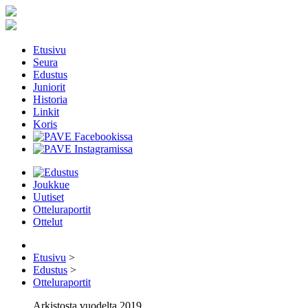
Etusivu
Seura
Edustus
Juniorit
Historia
Linkit
Koris
Joukkue
Uutiset
Otteluraportit
Ottelut
Etusivu
>
Edustus
>
Otteluraportit
Arkistosta vuodelta 2019