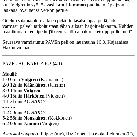
kun Vidgrenin syöttö avasi
Jamil Jammon
puolittain läpiajoon ja
laukaus löysi tiensä verkon perille.
Ottelun salama-alun jälkeen pelattiin tasaisempaa peliä, joka
varmasti palveli tarkoitustaan tähän aikaan harjoittelukautta. Kahden
maalittoman treenipelin jälkeen saatiin ainakin ”ketsuppipullo auki”.
Seuraava varmistunut PAVEn peli on lauantaina 16.3. Kajaanissa
Hakan vieraana.
PAVE - AC BARCA 6-2 (4-1)
Maalit:
1-0 6min
Vidgren
(Kääriäinen)
2-0 12min
Kääriäinen
(Jammo)
3-0 14min
Vidgren
4-0 15min
Härkönen
(Vidgren)
4-1 31min
AC BARCA
- - - - -
4-2 50min
AC BARCA
5-2 56min
Nousiainen
(Kokkonen)
6-2 90min
Jammo
(Vidgren)
Avauskokoonpano:
Piippo (mv), Hyvärinen, Paavola, Leinonen (C),