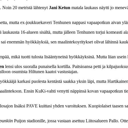
. Noin 20 metristä lähtenyt
Jani Ketun
matala laukaus näytti jo menev
nnetta, mutta ex-joukkuekaveri Tenhunen nappasi vapaapotkun aivan ylän
ä laukausta 16-alueen sisältä, mutta jälleen Tenhunen torjui komeasti al
 sai enemmän hyökkäyksiä, sen maalintekoyritykset olivat lähinnä kaukola
lempää, mikä tuotti tulosta lisääntyneinä hyökkäyksinä. Mutta liian use
nen
lensi ulos suoralla punaisella kortilla. Paitsioansa petti ja kilpaju
lloon osumista Hiltunen kaatoi vastustajan.
kääjä karkasi puolesta kentästä saakka yksin läpi, mutta Hartikainen 
 maalintekoon. Ensin KuKi-vahti venytti näppinsä kovan vapaapotkun tie
ajon lisäksi PAVE kuittasi yhden varoituksen. Kuopiolaiset taasen saivat
punkiin
Puijon stadionille, jossa vastaan asettuu Liitosalueen Pallo. O