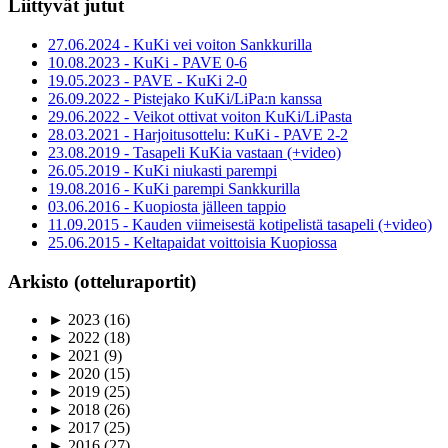
Liittyvät jutut
27.06.2024 - KuKi vei voiton Sankkurilla
10.08.2023 - KuKi - PAVE 0-6
19.05.2023 - PAVE - KuKi 2-0
26.09.2022 - Pistejako KuKi/LiPa:n kanssa
29.06.2022 - Veikot ottivat voiton KuKi/LiPasta
28.03.2021 - Harjoitusottelu: KuKi - PAVE 2-2
23.08.2019 - Tasapeli KuKia vastaan (+video)
26.05.2019 - KuKi niukasti parempi
19.08.2016 - KuKi parempi Sankkurilla
03.06.2016 - Kuopiosta jälleen tappio
11.09.2015 - Kauden viimeisestä kotipelistä tasapeli (+video)
25.06.2015 - Keltapaidat voittoisia Kuopiossa
Arkisto (otteluraportit)
►
2023
(16)
►
2022
(18)
►
2021
(9)
►
2020
(15)
►
2019
(25)
►
2018
(26)
►
2017
(25)
►
2016
(27)