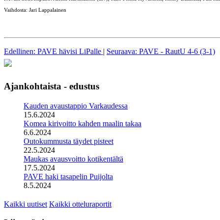
Vaihdosta: Jari Lappalainen
Edellinen: PAVE hävisi LiPalle
|
Seuraava: PAVE - RautU 4-6 (3-1)
Ajankohtaista - edustus
Kauden avaustappio Varkaudessa
15.6.2024
Komea kirivoitto kahden maalin takaa
6.6.2024
Outokummusta täydet pisteet
22.5.2024
Maukas avausvoitto kotikentältä
17.5.2024
PAVE haki tasapelin Puijolta
8.5.2024
Kaikki uutiset
Kaikki otteluraportit