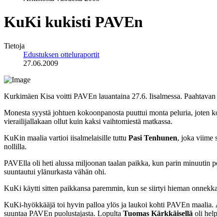
KuKi kukisti PAVEn
Tietoja
Edustuksen otteluraportit
27.06.2009
Kurkimäen Kisa voitti PAVEn lauantaina 27.6. Iisalmessa. Paahtavan h
Monesta syystä johtuen kokoonpanosta puuttui monta peluria, joten kot
vierailijallakaan ollut kuin kaksi vaihtomiestä matkassa.
KuKin maalia vartioi iisalmelaisille tuttu
Pasi Tenhunen
, joka viime 
nollilla.
PAVElla oli heti alussa miljoonan taalan paikka, kun parin minuutin p
suuntautui ylänurkasta vähän ohi.
KuKi käytti sitten paikkansa paremmin, kun se siirtyi hieman onnekkaa
KuKi-hyökkääjä toi hyvin palloa ylös ja laukoi kohti PAVEn maalia.
suuntaa PAVEn puolustajasta. Lopulta
Tuomas Kärkkäisellä
oli help