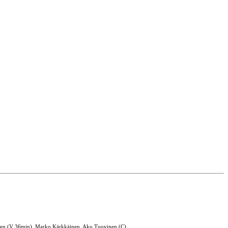
sänen (V 36min), Marko Kärkkäinen, Aku Tuovinen (C)