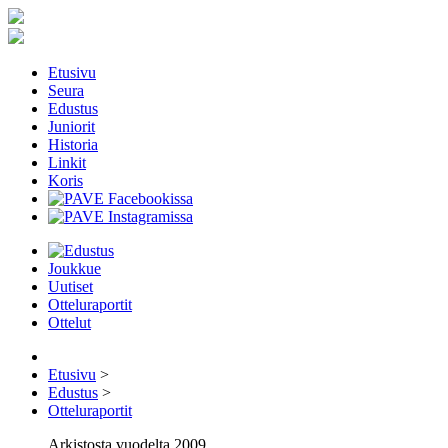
Etusivu
Seura
Edustus
Juniorit
Historia
Linkit
Koris
Joukkue
Uutiset
Otteluraportit
Ottelut
Etusivu
>
Edustus
>
Otteluraportit
Arkistosta vuodelta 2009