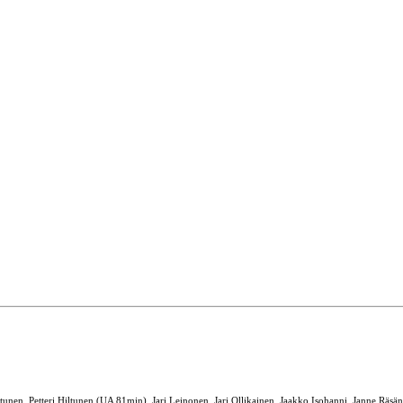
unen, Petteri Hiltunen (UA 81min), Jari Leinonen, Jari Ollikainen, Jaakko Isohanni, Janne Rä