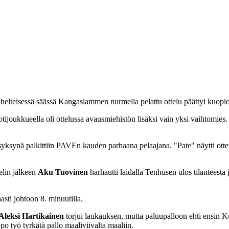
elteisessä säässä Kangaslammen nurmella pelattu ottelu päättyi kuopiol
ijoukkueella oli ottelussa avausmiehistön lisäksi vain yksi vaihtomies. 
syksynä palkittiin PAVEn kauden parhaana pelaajana. "Pate" näytti otteilla
elin jälkeen
Aku Tuovinen
harhautti laidalla Tenhusen ulos tilanteesta 
sti johtoon 8. minuutilla.
Aleksi Hartikainen
torjui laukauksen, mutta paluupalloon ehti ensin K
po työ tyrkätä pallo maaliviivalta maaliin.