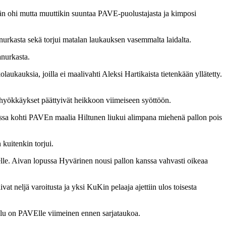
än ohi mutta muuttikin suuntaa PAVE-puolustajasta ja kimposi
urkasta sekä torjui matalan laukauksen vasemmalta laidalta.
anurkasta.
ukauksia, joilla ei maalivahti Aleksi Hartikaista tietenkään yllätetty.
in hyökkäykset päättyivät heikkoon viimeiseen syöttöön.
oksussa kohti PAVEn maalia Hiltunen liukui alimpana miehenä pallon pois
kuitenkin torjui.
lle. Aivan lopussa Hyvärinen nousi pallon kanssa vahvasti oikeaa
 neljä varoitusta ja yksi KuKin pelaaja ajettiin ulos toisesta
ttelu on PAVElle viimeinen ennen sarjataukoa.