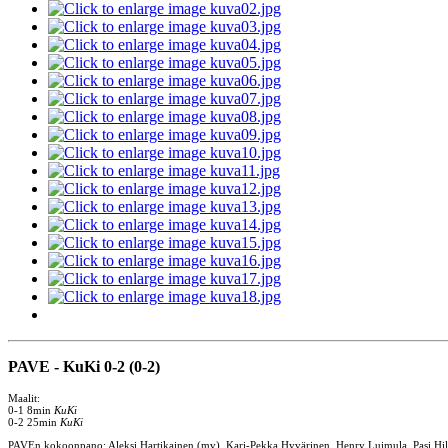
PAVE - KuKi 0-2 (0-2)
Maalit:
0-1 8min
KuKi
0-2 25min
KuKi
PAVEn kokoonpano: Aleksi Hartikainen (mv), Kari-Pekka Hyvärinen, Henry Luimula, Pasi Hilt