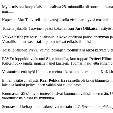
Myös toisessa kuopiolaisten maalissa 25. minuutilla oli onnea mukana
maaliin.
Kapteeni Aku Tuovisella oli avausjaksolla vielä pari hyvää maalitila
Toisella jaksolla Tuovinen pääsi kokeilemaan
Jari Ollikaisen
esityöst
Vaikka KuKi piti toisella jaksolla ja koko ottelussa palloa enemmän ja
Vaarallisemmat vastustajan paikat tulivat erikoistilanteista.
Toisella jaksolla PAVE vaihtoi pelaajien roolitusta ja alkoi karvata y
PAVEn loppukiri vaikeutui 81. minuutilla, kun toppari
Petteri Hiltu
KuKi-hyökkääjältä samalla hänet kaataen. Tuomari näki, että ennen pa
Vajaamiehisenä hyökkääminen meinasi kostautua kerran, kun KuKi-hyök
Ennen päätösvihellystä
Kari-Pekka Hyvärisellä
oli kaksi tilannetta
laitaa ja laukoi pelivälineen vähän ohi takatolpasta.
Kuumassa säässä myös tunteet taisivat kuumua tavallista enemmän. Ulos
varoituksesta ajassa 85 minuuttia.
Seuraavaksi keltapaidat matkustavat torstaina 2.7.
Savonmuan piäkaa