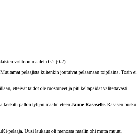
aisten voittoon maalein 0-2 (0-2).
Muutamat pelaajista kuitenkin joutuivat pelaamaan toipilaina. Tosin ei
an, etteivät taidot ole ruostuneet ja piti keltapaidat valitettavasti
ja keskitti pallon tyhjän maalin eteen
Janne Räsäselle
. Räsäsen pusku
uKi-pelaaja. Uusi laukaus oli menossa maalin ohi mutta muutti