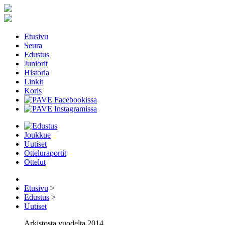
Etusivu
Seura
Edustus
Juniorit
Historia
Linkit
Koris
Joukkue
Uutiset
Otteluraportit
Ottelut
Etusivu
>
Edustus
>
Uutiset
Arkistosta vuodelta 2014