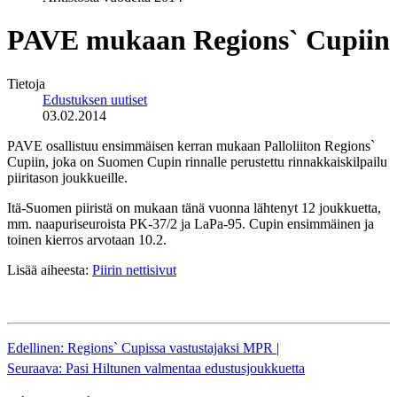
PAVE mukaan Regions` Cupiin
Tietoja
Edustuksen uutiset
03.02.2014
PAVE osallistuu ensimmäisen kerran mukaan Palloliiton Regions`
Cupiin, joka on Suomen Cupin rinnalle perustettu rinnakkaiskilpailu
piiritason joukkueille.
Itä-Suomen piiristä on mukaan tänä vuonna lähtenyt 12 joukkuetta,
mm. naapuriseuroista PK-37/2 ja LaPa-95. Cupin ensimmäinen ja
toinen kierros arvotaan 10.2.
Lisää aiheesta:
Piirin nettisivut
Edellinen: Regions` Cupissa vastustajaksi MPR
|
Seuraava: Pasi Hiltunen valmentaa edustusjoukkuetta