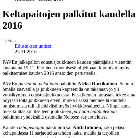
Keltapaitojen palkitut kaudella
2016
Tietoja
Edustuksen uutiset
25.11.2016
PAVEn jalkapallon edustusjoukkueen kauden päättäjäisiä vietettiin
lauantaina 19.11. Perinteen mukaisesti ohjelmaan kuuluivat myös
palkitsemiset kauden 2016 ansioiden perusteella.
PAVEn
parhaana pelaajana
palkittiin
Aleksi Hartikainen
. Seuran
omalla kasvatilla ja joukkueen kapteenilla on takanaan jo yli
vuosikymmen edustusjoukkueessa. Keskikentän uurastaja tekee aina
nöyrästi töitä joukkueen eteen, minkä lisäksi menneellä kaudella
onnistumisia tuli kiitettävästi myös hyökkäysalueella. Niinpä sama
mies kuittasikin itselleen joukkueen
parhaan maalintekijän
palkinnon yhdeksällä osumalla Nelosen sarjaotteluissa.
Kauden
tehopelaajan
palkinnon sai
Antti Intonen
, joka pelasi
keltapaidassa 11 sarjaottelua tehden kaksi maalia ja tarjoillen