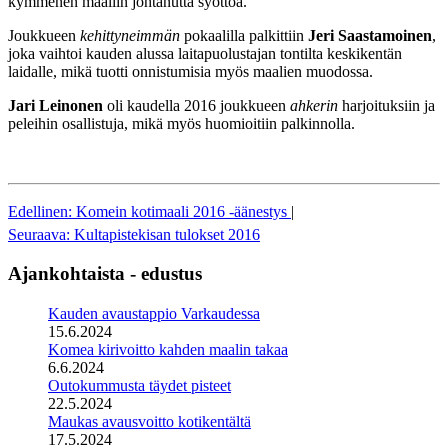
kymmenen maaliin johtanutta syöttöä.
Joukkueen
kehittyneimmän
pokaalilla palkittiin
Jeri Saastamoinen
,
joka vaihtoi kauden alussa laitapuolustajan tontilta keskikentän
laidalle, mikä tuotti onnistumisia myös maalien muodossa.
Jari Leinonen
oli kaudella 2016 joukkueen
ahkerin
harjoituksiin ja
peleihin osallistuja, mikä myös huomioitiin palkinnolla.
Edellinen: Komein kotimaali 2016 -äänestys
|
Seuraava: Kultapistekisan tulokset 2016
Ajankohtaista - edustus
Kauden avaustappio Varkaudessa
15.6.2024
Komea kirivoitto kahden maalin takaa
6.6.2024
Outokummusta täydet pisteet
22.5.2024
Maukas avausvoitto kotikentältä
17.5.2024