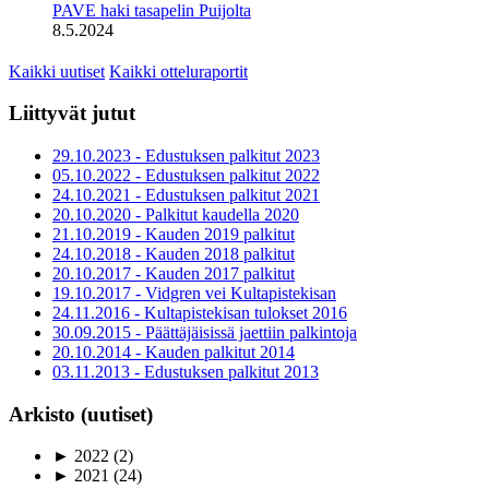
PAVE haki tasapelin Puijolta
8.5.2024
Kaikki uutiset
Kaikki otteluraportit
Liittyvät jutut
29.10.2023 - Edustuksen palkitut 2023
05.10.2022 - Edustuksen palkitut 2022
24.10.2021 - Edustuksen palkitut 2021
20.10.2020 - Palkitut kaudella 2020
21.10.2019 - Kauden 2019 palkitut
24.10.2018 - Kauden 2018 palkitut
20.10.2017 - Kauden 2017 palkitut
19.10.2017 - Vidgren vei Kultapistekisan
24.11.2016 - Kultapistekisan tulokset 2016
30.09.2015 - Päättäjäisissä jaettiin palkintoja
20.10.2014 - Kauden palkitut 2014
03.11.2013 - Edustuksen palkitut 2013
Arkisto (uutiset)
►
2022
(2)
►
2021
(24)