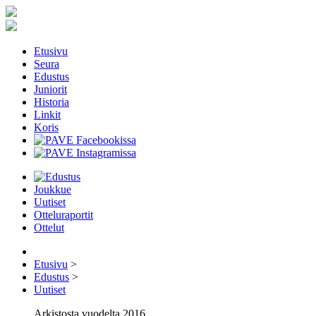
Etusivu
Seura
Edustus
Juniorit
Historia
Linkit
Koris
Joukkue
Uutiset
Otteluraportit
Ottelut
Etusivu
>
Edustus
>
Uutiset
Arkistosta vuodelta 2016