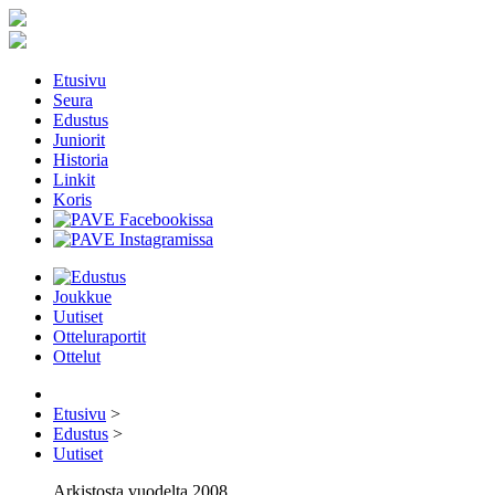
Etusivu
Seura
Edustus
Juniorit
Historia
Linkit
Koris
Joukkue
Uutiset
Otteluraportit
Ottelut
Etusivu
>
Edustus
>
Uutiset
Arkistosta vuodelta 2008