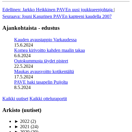
Edellinen: Jarkko Heikkinen PAVEn uusi joukkueenjohtaja
|
Seuraava: Jouni Kasurinen PAVEn kapteeni kaudella 2007
Ajankohtaista - edustus
Kauden avaustappio Varkaudessa
15.6.2024
Komea kirivoitto kahden maalin takaa
6.6.2024
Outokummusta täydet pisteet
22.5.2024
Maukas avausvoitto kotikentältä
17.5.2024
PAVE haki tasapelin Puijolta
8.5.2024
Kaikki uutiset
Kaikki otteluraportit
Arkisto (uutiset)
►
2022
(2)
►
2021
(24)
►
2020
(20)