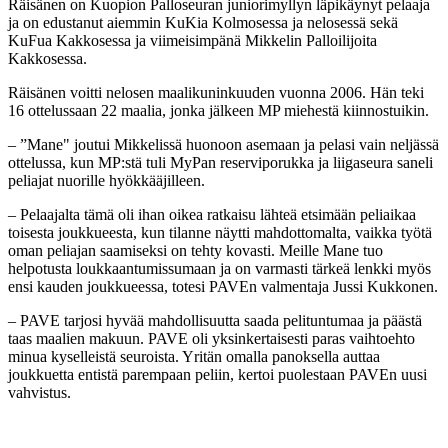
Räisänen on Kuopion Palloseuran juniorimyllyn läpikäynyt pelaaja
ja on edustanut aiemmin KuKia Kolmosessa ja nelosessä sekä
KuFua Kakkosessa ja viimeisimpänä Mikkelin Palloilijoita
Kakkosessa.
Räisänen voitti nelosen maalikuninkuuden vuonna 2006. Hän teki
16 ottelussaan 22 maalia, jonka jälkeen MP miehestä kiinnostuikin.
– ”Mane" joutui Mikkelissä huonoon asemaan ja pelasi vain neljässä
ottelussa, kun MP:stä tuli MyPan reserviporukka ja liigaseura saneli
peliajat nuorille hyökkääjilleen.
– Pelaajalta tämä oli ihan oikea ratkaisu lähteä etsimään peliaikaa
toisesta joukkueesta, kun tilanne näytti mahdottomalta, vaikka työtä
oman peliajan saamiseksi on tehty kovasti. Meille Mane tuo
helpotusta loukkaantumissumaan ja on varmasti tärkeä lenkki myös
ensi kauden joukkueessa, totesi PAVEn valmentaja Jussi Kukkonen.
– PAVE tarjosi hyvää mahdollisuutta saada pelituntumaa ja päästä
taas maalien makuun. PAVE oli yksinkertaisesti paras vaihtoehto
minua kyselleistä seuroista. Yritän omalla panoksella auttaa
joukkuetta entistä parempaan peliin, kertoi puolestaan PAVEn uusi
vahvistus.